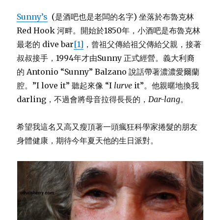
六
月
Sunny’s
(是酒吧也是老闆的名字) 坐落於布魯克林
關
Red Hook 河畔。開始於1850年，小酒吧是布魯克林
門
最老的 dive bar
[1]
，曾祖父傳給祖父傳給父親，接著
叔叔接手，1994年才由Sunny 正式經營。義大利裔
的 Antonio “Sunny” Balzano 說話帶著濃濃愛爾蘭
腔。”I love it” 聽起來像 “I
lurve
it”。他親暱地換我
darling，不過會將母音拉得長長的，
Dar-lang
。
希望我這名又高又瘦頂著一頭瘋狂科學家捲髮的朋友
身體健康，期待今年夏天他的生日派對。