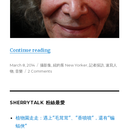
Continue reading
“Sunny 老頭：我的畫裡有昨天/今天/
Posted
March 8, 2014
Categories
攝影集
,
紐約客 New Yorker
,
記者採訪
,
速寫人
on
物
,
音樂
2 Comments
on
Sunny
老
頭：
我
的
SHERRYTALK 粉絲最愛
畫
裡
植物園走走：遇上"毛茸茸"、"香噴噴"，還有"蝙
有
蝠俠"
昨