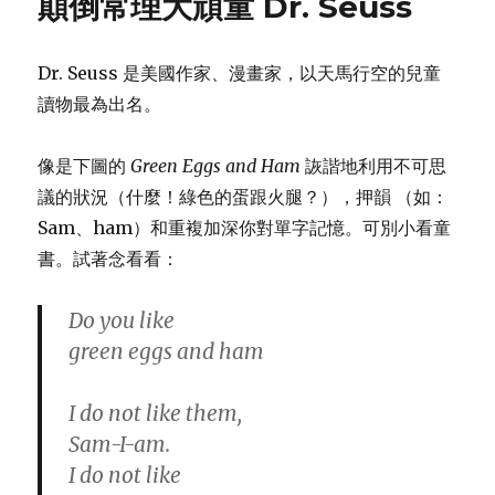
顛倒常理大頑童 Dr. Seuss
純
擁
抱
Dr. Seuss 是美國作家、漫畫家，以天馬行空的兒童
不
上
讀物最為出名。
床！
聽
像是下圖的
Green Eggs and Ham
詼諧地利用不可思
聽
抱
議的狀況（什麼！綠色的蛋跟火腿？），押韻 （如：
抱
Sam、ham）和重複加深你對單字記憶。可別小看童
派
書。試著念看看：
對
達
人
Do you like
怎
green eggs and ham
麼
說！
I do not like them,
Sam-I-am.
I do not like