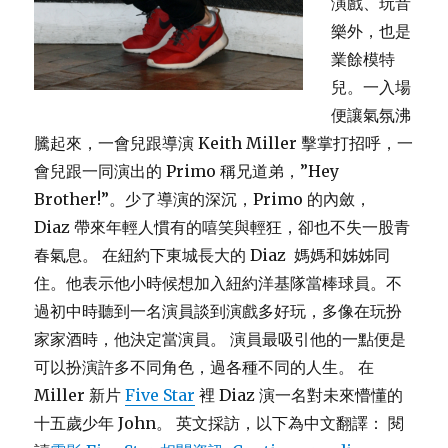
演戲、玩音
樂外，也是
業餘模特
兒。一入場
便讓氣氛沸
騰起來，一會兒跟導演 Keith Miller 擊掌打招呼，一
會兒跟一同演出的 Primo 稱兄道弟，”Hey
Brother!”。少了導演的深沉，Primo 的內斂，
Diaz 帶來年輕人慣有的嘻笑與輕狂，卻也不失一股青
春氣息。 在紐約下東城長大的 Diaz 媽媽和姊姊同
住。他表示他小時候想加入紐約洋基隊當棒球員。不
過初中時聽到一名演員談到演戲多好玩，多像在玩扮
家家酒時，他決定當演員。 演員最吸引他的一點便是
可以扮演許多不同角色，過各種不同的人生。 在
Miller 新片
Five Star
裡 Diaz 演一名對未來懵懂的
十五歲少年 John。 英文採訪，以下為中文翻譯： 閱