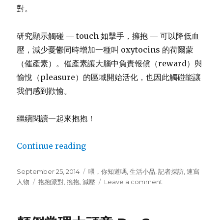
對。
研究顯示觸碰 — touch 如擊手，擁抱 — 可以降低血
壓，減少憂鬱同時增加一種叫 oxytocins 的荷爾蒙
（催產素）。催產素讓大腦中負責報償（reward）與
愉悅（pleasure）的區域開始活化，也因此觸碰能讓
我們感到歡愉。
繼續閱讀一起來抱抱！
Continue reading
“APP 來襲，純擁抱不上床！聽聽抱抱
Posted
September 25, 2014
Categories
喂，你知道嗎
,
生活小品
,
記者採訪
,
速寫
on
人物
Tags
抱抱派對
,
擁抱
,
減壓
Leave a comment
on
APP
來
襲，