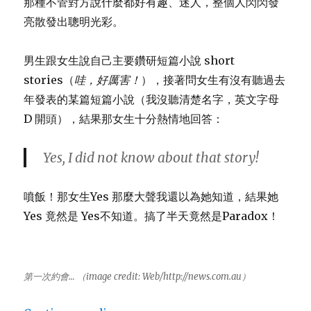
那種不管對方說什麼都好有趣、迷人，整個人閃閃發
亮散發出聰明光彩。
男生跟女生說自己主要鑽研短篇小說 short
stories（
哇，好厲害！
），接著問女生有沒有聽過去
年發表的某篇短篇小說（我沒聽清楚名字，英文字母
D 開頭），結果那女生十分熱情地回答：
Yes, I did not know about that story!
噴飯！那女生
Yes 那麼大聲我還以為她知道，結果她
Yes 竟然是 Yes不知道。搞了半天竟然是Paradox！
第一次約會… （image credit: Web/http://news.com.au）