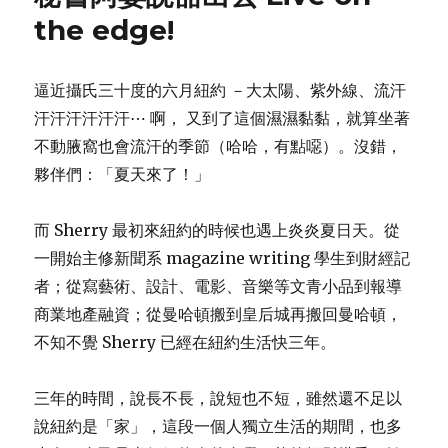
the edge!
逼近攝氏三十度的六月紐約 －大太陽、紫外線、流汗
汗汗汗汗汗汗⋯ 啊， 又到了這個濕濕黏黏，就算坐著
不動腋窩也會流汗的季節（哈哈，有點噁）。沒錯，
夥伴們：「夏天來了！」
而 Sherry 最初來紐約的時候也遇上炎炎夏日天。從
一開始主修新聞系 magazine writing 學生到財經記
者；從寫藝術、設計、電影、音樂等文青小品到報導
商業地產融資；從曼哈頓搬到皇后城再搬回曼哈頓，
不知不覺 Sherry 已經在紐約生活快三年。
三年的時間，說長不長，說短也不短，雖然還不足以
說紐約是「家」，這段一個人獨立生活的期間，也多