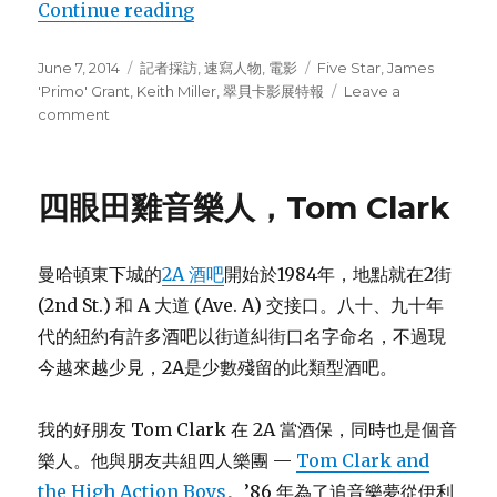
Continue reading
““老大其實很溫柔”: 採訪Primo”
Posted
June 7, 2014
Categories
記者採訪
,
速寫人物
,
電影
Tags
Five Star
,
James
on
'Primo' Grant
,
Keith Miller
,
翠貝卡影展特報
Leave a
comment
on
“老
大
其
四眼田雞音樂人，Tom Clark
實
很
溫
曼哈頓東下城的
2A 酒吧
開始於1984年，地點就在2街
柔”:
採
(2nd St.) 和 A 大道 (Ave. A) 交接口。八十、九十年
訪
代的紐約有許多酒吧以街道糾街口名字命名，不過現
Primo
今越來越少見，2A是少數殘留的此類型酒吧。
我的好朋友 Tom Clark 在 2A 當酒保，同時也是個音
樂人。他與朋友共組四人樂團 —
Tom Clark and
the High Action Boys
。’86 年為了追音樂夢從伊利