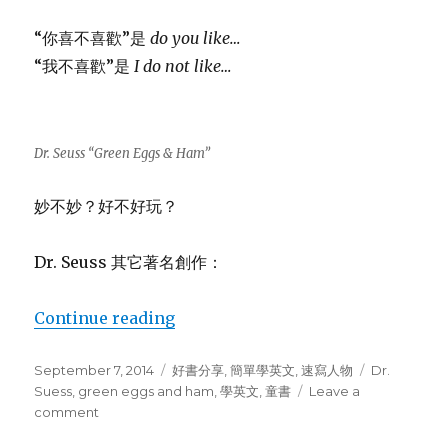
“你喜不喜歡”是
do you like…
“我不喜歡”是
I do not like…
Dr. Seuss “Green Eggs & Ham”
妙不妙？好不好玩？
Dr. Seuss 其它著名創作：
Continue reading
“顛倒常理大頑童 Dr. Seuss”
Posted
September 7, 2014
Categories
好書分享
,
簡單學英文
,
速寫人物
Tags
Dr.
on
Suess
,
green eggs and ham
,
學英文
,
童書
Leave a
comment
on
顛