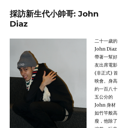
倒
常
採訪新生代小帥哥: John
理
大
Diaz
頑
童
Dr.
二十一歲的
Seuss
John Diaz
帶著一幫好
友出席電影
(非正式) 首
映會。身高
約一百八十
五公分的
John 身材
如竹竿般高
瘦，他除了