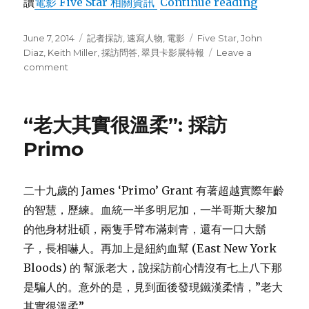
讀
電影 Five Star 相關資訊
Continue reading
“採訪新生代
Posted
June 7, 2014
Categories
記者採訪
,
速寫人物
,
電影
Tags
Five Star
,
John
on
Diaz
,
Keith Miller
,
採訪問答
,
翠貝卡影展特報
Leave a
comment
on
採
訪
新
“老大其實很溫柔”: 採訪
生
代
Primo
小
帥
哥:
二十九歲的 James ‘Primo’ Grant 有著超越實際年齡
John
的智慧，歷練。血統一半多明尼加，一半哥斯大黎加
Diaz
的他身材壯碩，兩隻手臂布滿刺青，還有一口大鬍
子，長相嚇人。再加上是紐約血幫 (East New York
Bloods) 的 幫派老大，說採訪前心情沒有七上八下那
是騙人的。意外的是，見到面後發現鐵漢柔情，”老大
其實很溫柔”。