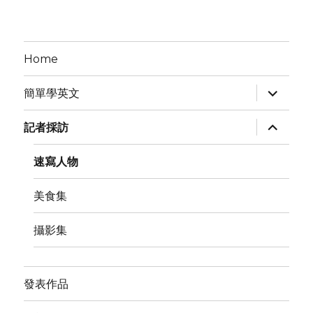
天/
今
天/
明
Home
天
expand
簡單學英文
child
menu
expand
記者採訪
child
menu
速寫人物
美食集
攝影集
發表作品