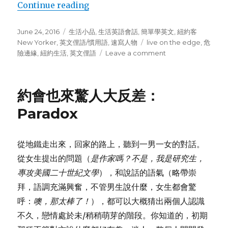
Continue reading
“秘書阿婆說豁出去 Live on the edge
Posted
June 24, 2016
Categories
生活小品
,
生活英語會話
,
簡單學英文
,
紐約客
on
New Yorker
,
英文俚語/慣用語
,
速寫人物
Tags
live on the edge
,
危
險邊緣
,
紐約生活
,
英文俚語
Leave a comment
on
秘
書
阿
約會也來驚人大反差：
婆
說
Paradox
豁
出
去
從地鐵走出來，回家的路上，聽到一男一女的對話。
Live
從女生提出的問題（
是作家嗎？不是，我是研究生，
on
the
專攻美國二十世紀文學
），和說話的語氣（略帶崇
edge!
拜，語調充滿興奮，不管男生說什麼，女生都會驚
呼：
噢，那太棒了！
），都可以大概猜出兩個人認識
不久，戀情處於未/稍稍萌芽的階段。你知道的，初期