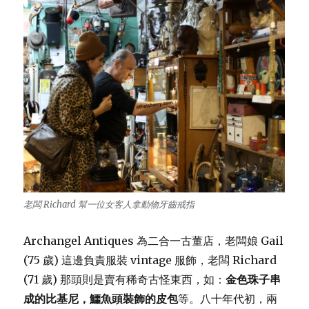
老闆 Richard 幫一位女客人拿動物牙齒戒指
Archangel Antiques 為二合一古董店，老闆娘 Gail
(75 歲) 這邊負責服裝 vintage 服飾，老闆 Richard
(71 歲) 那頭則是賣有稀奇古怪東西，如：
金色珠子串
成的比基尼，鱷魚頭裝飾的皮包
等。八十年代初，兩