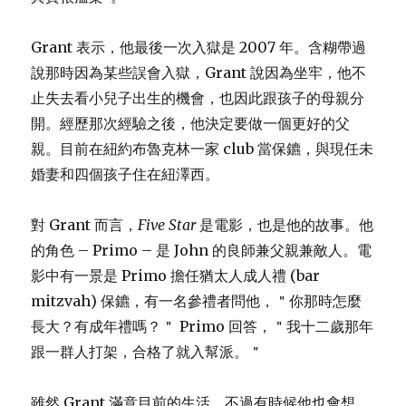
Grant 表示，他最後一次入獄是 2007 年。含糊帶過
說那時因為某些誤會入獄，Grant 說因為坐牢，他不
止失去看小兒子出生的機會，也因此跟孩子的母親分
開。經歷那次經驗之後，他決定要做一個更好的父
親。目前在紐約布魯克林一家 club 當保鑣，與現任未
婚妻和四個孩子住在紐澤西。
對 Grant 而言，
Five Star
是電影，也是他的故事。他
的角色 – Primo – 是 John 的良師兼父親兼敵人。電
影中有一景是 Primo 擔任猶太人成人禮 (bar
mitzvah) 保鑣，有一名參禮者問他，＂你那時怎麼
長大？有成年禮嗎？＂ Primo 回答，＂我十二歲那年
跟一群人打架，合格了就入幫派。＂
雖然 Grant 滿意目前的生活，不過有時候他也會想，