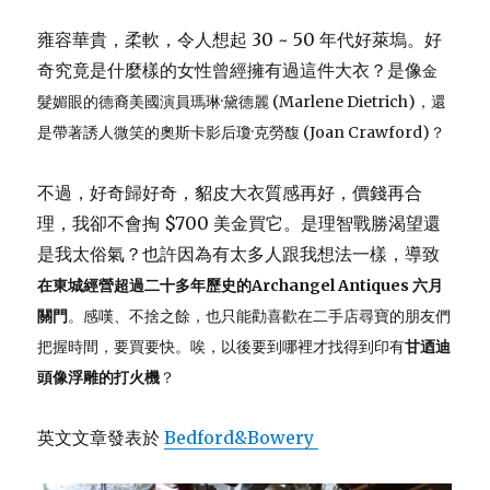
雍容華貴，柔軟，令人想起 30 ~ 50 年代好萊塢。好
奇究竟是什麼樣的女性曾經擁有過這件大衣？是像
金
髮媚眼的
德裔美國演員瑪琳·黛德麗 (Marlene Dietrich)，還
是帶著誘人微笑的奧斯卡影后瓊·克勞馥 (Joan Crawford)？
不過，好奇歸好奇，貂皮大衣質感再好，價錢再合
理，我卻不會掏 $700 美金買它。是理智戰勝渴望還
是我太俗氣？也許因為有太多人跟我想法一樣，導致
在東城經營超過二十多年歷史的Archangel Antiques
六月
關門
。
感嘆、不捨之餘，也只能勸喜歡在二手店尋寶的朋友們
把握時間，要買要快。唉，以後要到哪裡才找得到印有
甘迺迪
頭像浮雕的打火機
？
英文文章發表於
Bedford&Bowery