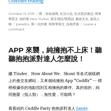
Continue reading
“約會也來驚人大反差：Paradox”
Posted
October 13, 2015
Categories
喂，你知道嗎
,
生活小品
,
生活英語會話
,
簡單
on
學英文
,
紐約客 New Yorker
,
英文俚語/慣用語
,
藝術文化
,
速寫人
物
Tags
paradox
,
第一次約會
,
簡單學英文
,
自相矛盾
Leave a
comment
on
約
會
也
APP 來襲，純擁抱不上床！聽
來
驚
聽抱抱派對達人怎麼說！
人
大
反
繼 Tinder、How About We、Skout 等各式個樣網
差：
上約會交友網站，又來個純擁抱 App “Cuddlr” — 標
Paradox
榜根據你的地點找到互相擁抱的夥伴。真的假的，純
同胞愛（指人類），無性愛，可能嗎？
看看紐約 Cuddle Party 抱抱派對達人
Jamie