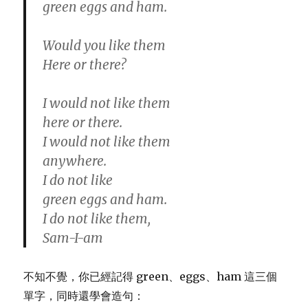
green eggs and ham.
Would you like them
Here or there?
I would not like them
here or there.
I would not like them
anywhere.
I do not like
green eggs and ham.
I do not like them,
Sam-I-am
不知不覺，你已經記得 green、eggs、ham 這三個
單字，同時還學會造句：