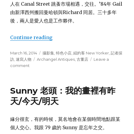
人在 Canal Street 跳蚤市場相遇，交往。’84年 Gail
由新澤西州搬回曼哈頓與Richard 同居。三十多年
後，兩人是愛人也是工作夥伴。
Continue reading
“泛黃歲月，21 年古董老店六月關門”
Posted
March 16, 2014
Categories
攝影集
,
特色小店
,
紐約客 New Yorker
,
記者採
on
訪
,
速寫人物
Tags
Archangel Antiques
,
古董店
Leave a
comment
on
泛
黃
歲
Sunny 老頭：我的畫裡有昨
月，
21
天/今天/明天
年
古
董
緣分很玄，有的時候，莫名地會在某個時間地點跟某
老
個人交心。我跟 79 歲的 Sunny 是忘年之交。
店