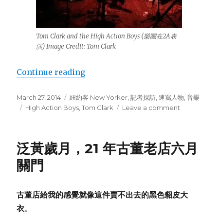
Tom Clark and the High Action Boys (樂團在2A表
演) Image Credit: Tom Clark
Continue reading
“四眼田雞音樂人，Tom Clark”
Posted
March 27, 2014
Categories
紐約客 New Yorker
,
記者採訪
,
速寫人物
,
音樂
on
Tags
High Action Boys
,
Tom Clark
Leave a comment
on
四
眼
田
泛黃歲月，21 年古董老店六月
雞
音
關門
樂
人，
Tom
古董店給我的感覺就像這件賣不出去的黑色貂皮大
Clark
衣
。