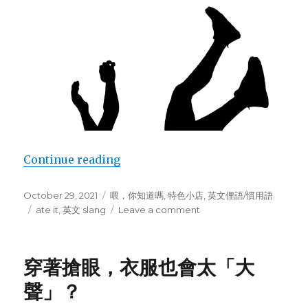
Continue reading
“旅遊狀況突發，說 “Ate It” 是「吃
Posted
October 29, 2021
Categories
喂，你知道嗎
,
特色小店
,
英文俚語/慣用語
on
Tags
ate it
,
英文 slang
Leave a comment
on
旅
遊
狀
穿著搶眼，衣服也會太「大
況
突
聲」？
發，