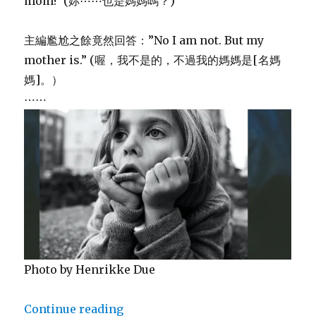
mom?”(妳⋯⋯也是媽媽嗎？)
主編尷尬之餘竟然回答：”No I am not. But my
mother is.” (喔，我不是的，不過我的媽媽是[名媽
媽]。）
⋯⋯
Photo by Henrikke Due
Continue reading
“腦子空空不在線上，我說了什麼！”