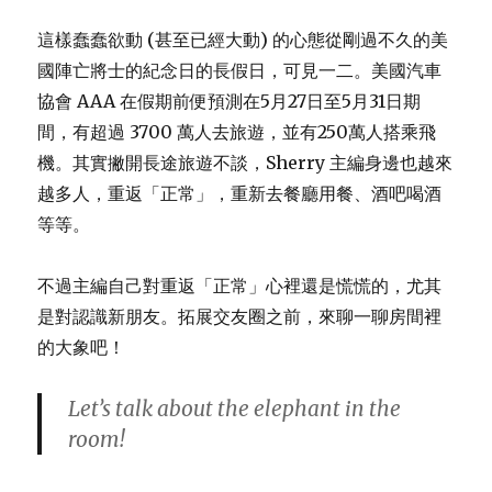
起
這樣蠢蠢欲動 (甚至已經大動) 的心態從剛過不久的美
來
國陣亡將士的紀念日的長假日，可見一二。美國汽車
協會 AAA 在假期前便預測在5月27日至5月31日期
間，有超過 3700 萬人去旅遊，並有250萬人搭乘飛
機。其實撇開長途旅遊不談，Sherry 主編身邊也越來
越多人，重返「正常」，重新去餐廳用餐、酒吧喝酒
等等。
不過主編自己對重返「正常」心裡還是慌慌的，尤其
是對認識新朋友。拓展交友圈之前，來聊一聊房間裡
的大象吧！
Let’s talk about the elephant in the
room!