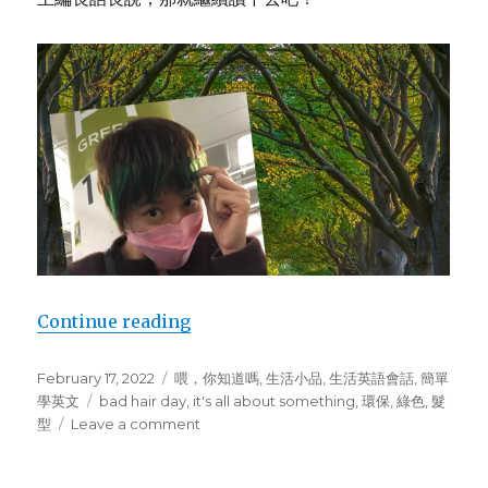
Continue reading
“新年新氣象，來個綠綠滴！關於綠色
Posted
February 17, 2022
Categories
喂，你知道嗎
,
生活小品
,
生活英語會話
,
簡單
on
學英文
Tags
bad hair day
,
it's all about something
,
環保
,
綠色
,
髮
型
Leave a comment
on
新
年