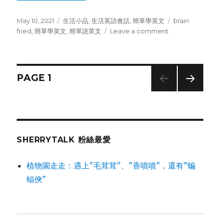
Posted
May 10, 2021
Categories
生活小品
,
生活英語會話
,
簡單學英文
Tags
brain
on
fried
,
簡單學英文
,
簡單說英文
Leave a comment
on
腦
子
空
空
Posts
PAGE
1
不
在
NEXT
navigation
線
PAG
上，
E
我
說
SHERRYTALK 粉絲最愛
了
什
植物園走走：遇上"毛茸茸"、"香噴噴"，還有"蝙
麼！
蝠俠"