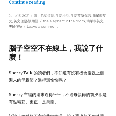
Continue reading
“尷尬問題，來聊聊房間裡的大象吧！”
Posted
June 13, 2021
Categories
喂，你知道嗎
,
生活小品
,
生活英語會話
,
簡單學英
on
文
,
英文俚語/慣用語
Tags
the elephant in the room
,
簡單學英文
,
美國俚語
Leave a comment
on
尷
尬
問
腦子空空不在線上，我說了什
題，
來
麼！
聊
聊
房
SherryTalk 的讀者們，不知道有沒有機會慶祝上個
間
週末的母親節？過得還愉快嗎？
裡
的
大
Sherry 主編的週末過得平平，不過母親節的前夕卻是
象
有點精彩。更正，是烏龍。
吧！