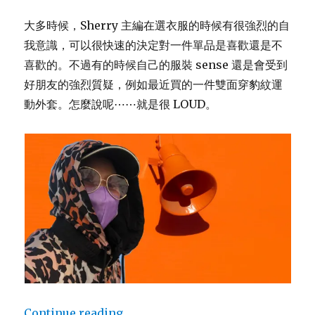
說
“Ate
大多時候，Sherry 主編在選衣服的時候有很強烈的自
It”
我意識，可以很快速的決定對一件單品是喜歡還是不
是
「吃」
喜歡的。不過有的時候自己的服裝 sense 還是會受到
了
好朋友的強烈質疑，例如最近買的一件雙面穿豹紋運
什
動外套。怎麼說呢⋯⋯就是很 LOUD。
麼？
Continue reading
“穿著搶眼，衣服也會太「大聲」？”