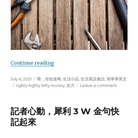
Continue reading
“右邊轉，左邊轉，女漢子我也？！”
Posted
July 6, 2021
Categories
喂，你知道嗎
,
生活小品
,
生活英語會話
,
簡單學英文
on
Tags
righty-tighty lefty-loosey
,
女力
Leave a comment
on
右
邊
轉，
記者心動，犀利 3 W 金句快
左
邊
記起來
轉，
女
漢