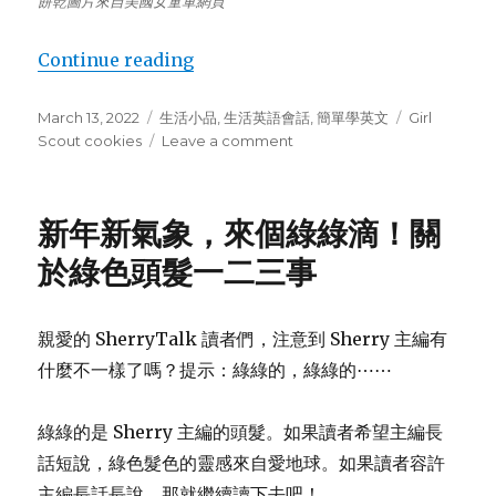
餅乾圖片來自美國女童軍網頁
Continue reading
“關於 Girl Scout Cookies，那直
Posted
March 13, 2022
Categories
生活小品
,
生活英語會話
,
簡單學英文
Tags
Girl
on
Scout cookies
Leave a comment
on
關
於
Girl
新年新氣象，來個綠綠滴！關
Scout
Cookies，
於綠色頭髮一二三事
那
直
擊
親愛的 SherryTalk 讀者們，注意到 Sherry 主編有
心
什麼不一樣了嗎？提示：綠綠的，綠綠的⋯⋯
靈
的
一
綠綠的是 Sherry 主編的頭髮。如果讀者希望主編長
問
話短說，綠色髮色的靈感來自愛地球。如果讀者容許
主編長話長說，那就繼續讀下去吧！