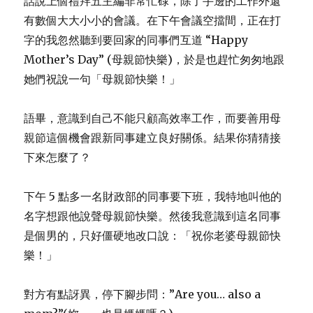
話說上個禮拜五主編非常忙碌，除了手邊的工作外還
有數個大大小小的會議。在下午會議空擋間，正在打
字的我忽然聽到要回家的同事們互道 “Happy
Mother’s Day” (母親節快樂)，於是也趕忙匆匆地跟
她們祝說一句「母親節快樂！」
語畢，意識到自己不能只顧高效率工作，而要善用母
親節這個機會跟新同事建立良好關係。結果你猜猜接
下來怎麼了？
下午 5 點多一名財政部的同事要下班，我特地叫他的
名字想跟他說聲母親節快樂。然後我意識到這名同事
是個男的，只好僵硬地改口說：「祝你老婆母親節快
樂！」
對方有點訝異，停下腳步問：”Are you… also a