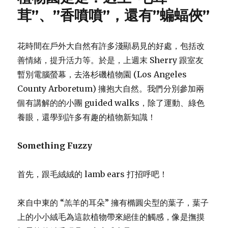
茸”、”香噴噴”，還有”蝙蝠俠”
花時間在戶外大自然有許多淺顯易見的好處，包括改
善情緒，提升活力等。於是，上週末 Sherry 跟室友
暫別電腦螢幕，去洛杉磯植物園 (Los Angeles
County Arboretum) 擁抱大自然。我們分別參加兩
個有講解的的小團 guided walks，除了運動、綠色
養眼，還學到許多有趣的植物新知識！
Something Fuzzy
首先，跟毛絨絨的 lamb ears 打招呼吧！
來自中東的 “羔羊的耳朵” 擁有橢圓尖型的葉子，葉子
上的小小絨毛為這款植物帶來絕佳的觸感，像是撫摸