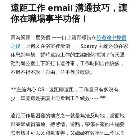
新
遠距工作 email 溝通技巧，讓
氣
象，
你在職場事半功倍！
來
個
綠
因為腳踝二度受傷 ——自上篇跟報告在
旅遊途中摔傷
綠
之後
，上週又在浴室裡滑倒——Sherry 主編必須在家
滴！
關
休息到年初。暫時遠距工作的主編雖然揮別了每天通
於
勤到辦公室上下班打卡這件事，工作時間自由許多，
綠
不過不得不說「自由」並不等於輕鬆。
色
頭
髮
**主編內心 OS：遠距歸遠距，工作量只有多沒有
一
少，畢竟還是要讓上司看到工作績效⋯⋯**
二
三
事
遠距工作最困難的地方之一就是無法及時地，當面地
跟團隊成員溝通、搏感情。這點，帶傷在家的主編要
怎麼樣才可以又和氣友善，又繼續有效率地工作呢？