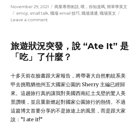
Posted
November 29, 2021
Categories
商業專用術語
,
喂，你知道嗎
,
簡單學英文
on
Tags
emoji
,
small talk
,
職場 email 技巧
,
職場溝通
,
職場英文
Leave a comment
on
遠
距
工
旅遊狀況突發，說 “Ate It” 是
作
email
「吃」了什麼？
溝
通
技
十多天前在臉書跟大家報告，將帶著大自然豹紋系美
巧，
甲去挑戰猶他州五大國家公園的 Sherry 主編已經歸
讓
你
來。這趟旅行真的讓我對美國西南紅土戈壁的驚人美
在
景讚嘆，並且重新燃起對國家公園旅行的熱情。不過
職
這篇博文首要分享的不是旅途上的風景，而是跟大家
場
事
說：”I ate it!”
半
功
倍！