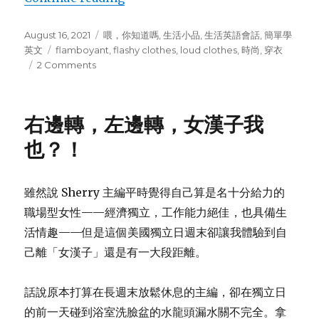
Posted
August 16, 2021
Categories
喂，你知道嗎
,
生活小品
,
生活英語會話
,
簡單學
on
英文
Tags
flamboyant
,
flashy clothes
,
loud clothes
,
時尚
,
穿衣
2 Comments
on
穿
著
搶
右邊轉，左邊轉，女漢子我
眼，
衣
也？！
服
也
會
雖然說 Sherry 主編平時覺得自己算是名十分給力的
太
職場型女性——經濟獨立，工作能力絕佳，也具備生
「大
聲」？
活情趣——但是這個美國獨立日週末卻讓我體驗到自
己離「女漢子」還是有一大段距離。
話說原本打算在長週末放鬆休息的主編，卻在獨立日
的前一天碰到浴室洗臉盆的水龍頭漏水關不完全。拿