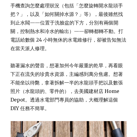
手機查詢怎麼處理狀況（包括「怎麼旋轉開水龍頭手
把？」，以及「如何關掉水源？」等），最後雖然找
到止水閥——位置于洗臉盆的下方，分別有兩個開
關，控制熱水和冷水的輸出）——卻轉都轉不動。打
電話給數個 24 小時無休的水電維修行，卻被告知無法
在當天派人修理。
聽著漏水的聲音，想著加州今年嚴重的乾旱，再看眼
下正在流失的珍貴水資源，主編感到萬分焦慮。想著
不能坐以待斃，拿著拆解一半的水龍頭手把以及數張
照片（水龍頭的、零件的），去美國建材店 Home
Depot。透過水電部門專員的協助，大概理解這個
DIY 任務不簡單。