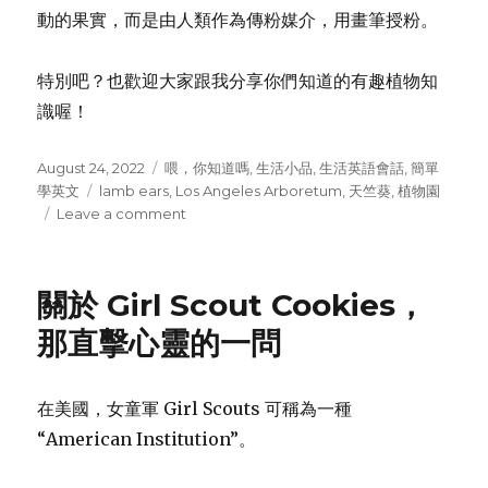
動的果實，而是由人類作為傳粉媒介，用畫筆授粉。
特別吧？也歡迎大家跟我分享你們知道的有趣植物知
識喔！
Posted
August 24, 2022
Categories
喂，你知道嗎
,
生活小品
,
生活英語會話
,
簡單
on
學英文
Tags
lamb ears
,
Los Angeles Arboretum
,
天竺葵
,
植物園
Leave a comment
on
植
物
園
關於 Girl Scout Cookies，
走
走：
那直擊心靈的一問
遇
上”毛
茸
在美國，女童軍 Girl Scouts 可稱為一種
茸”、”香
“American Institution”。
噴
噴”，
還