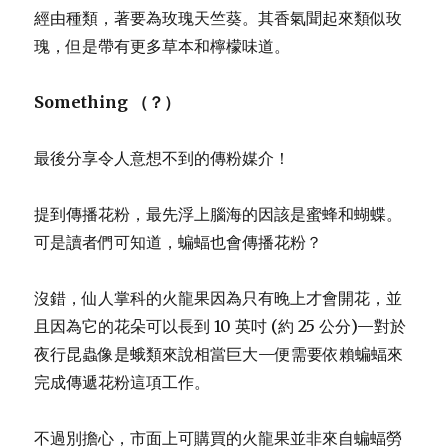
經由種類，著要為玫瑰天竺葵。其香氣聞起來類似玫
瑰，但是帶有更多草本和檸檬味道。
Something （？）
最後分享令人意想不到的傳粉媒介！
提到傳播花粉，最先浮上腦海的因該是蜜蜂和蝴蝶。
可是讀者們可知道，蝙蝠也會傳播花粉？
沒錯，仙人掌科的火龍果因為只有晚上才會開花，並
且因為它的花朵可以長到 10 英吋 (約 25 公分)—對於
夜行昆蟲像是蛾類來說相當巨大—便需要依賴蝙蝠來
完成傳遞花粉這項工作。
不過別擔心，市面上可購買的火龍果並非來自蝙蝠勞