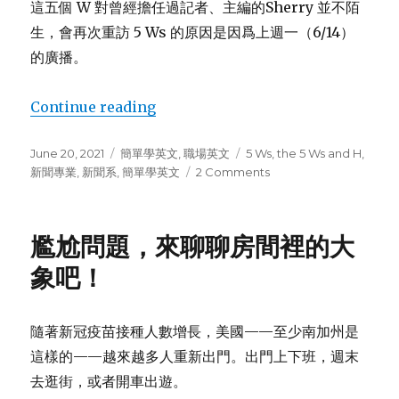
這五個 W 對曾經擔任過記者、主編的Sherry 並不陌
生，會再次重訪 5 Ws 的原因是因爲上週一（6/14）
的廣播。
Continue reading
“記者心動，犀利 3 W 金句快記起來”
Posted
June 20, 2021
Categories
簡單學英文
,
職場英文
Tags
5 Ws
,
the 5 Ws and H
,
on
新聞專業
,
新聞系
,
簡單學英文
2 Comments
on
記
者
心
尷尬問題，來聊聊房間裡的大
動，
犀
象吧！
利
3
W
隨著新冠疫苗接種人數增長，美國——至少南加州是
金
這樣的——越來越多人重新出門。出門上下班，週末
句
快
去逛街，或者開車出遊。
記