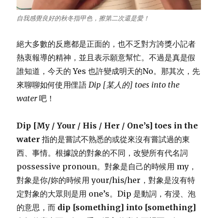
自我感覺良好的秋冬指甲色，擦第二次還是愛！
絕大多數的反應都是正面的，也不乏對方誇獎小記者
熱衷報導的精神，並且表示願意幫忙。不過是真是假
誰知道，今天的 Yes 也許變成明天的No。那其次，先
來聊聊如何使用俚語
Dip [
某人的
] toes into the
water
吧！
Dip [My / Your / His / Her / One’s] toes in the
water
指的是嘗試不熟悉的或從來沒有嘗試過的東
西、事情。根據說的對象的不同，改變所有代名詞
possessive pronoun。對象是自己的時候用 my，
對象是你/妳的時候用 your/his/her，對象是沒有特
定對象的大眾則是用 one’s。Dip 是動詞，有浸、泡
的意思，而
dip [something] into [something]