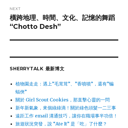
NEXT
橫跨地理、時間、文化、記憶的舞蹈
Next
“Chotto Desh”
post:
SHERRYTALK 最新博文
植物園走走：遇上”毛茸茸”、”香噴噴”，還有”蝙
蝠俠”
關於 Girl Scout Cookies，那直擊心靈的一問
新年新氣象，來個綠綠滴！關於綠色頭髮一二三事
遠距工作 email 溝通技巧，讓你在職場事半功倍！
旅遊狀況突發，說 “Ate It” 是「吃」了什麼？