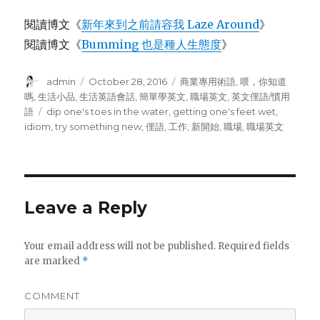
閱讀博文《
新年來到之前請容我 Laze Around
》
閱讀博文《
Bumming 也是種人生態度
》
Author
admin
Posted
October 28, 2016
Categories
商業專用術語
,
喂，你知道
on
嗎
,
生活小品
,
生活英語會話
,
簡單學英文
,
職場英文
,
英文俚語/慣用
語
Tags
dip one's toes in the water
,
getting one's feet wet
,
idiom
,
try something new
,
俚語
,
工作
,
新開始
,
職場
,
職場英文
Leave a Reply
Your email address will not be published.
Required fields
are marked
*
COMMENT