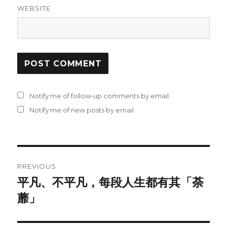
WEBSITE
Notify me of follow-up comments by email.
Notify me of new posts by email.
Post
PREVIOUS
navigation
平凡、不平凡，每段人生都有其「荼
Previous
蘼」
post: