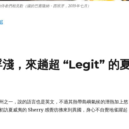
酒館的侍者們相見歡（攝於巴賽隆納・西班牙，2019年七月）
ng
“休息一下，偷得「西班牙 Tapas」半日閒”
，來趟超 “Legit” 的
州之一，說的語言也是英文，不過其熱帶島嶼氣候的溼熱加上悠
訪夏威夷的 Sherry 感覺彷彿來到異國，身心不自覺地雀躍起