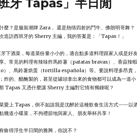
牙 Tapas」半日閒
什麼？是服裝潮牌 Zara， 還是熱情四射的鬥牛、佛朗明哥舞？
造訪西班牙的 Sherry 主編，我的答案是：「Tapas！」
是西班牙下酒菜，每道菜份量小小的，適合點多道料理跟家人或是好
。常見的料理有辣味炸馬鈴薯（patatas bravas）、香蒜辣
ajillo）、馬鈴薯烘蛋（tortilla española）等。要說料理多昂貴
；炸的、醋醃製的，甚至從罐頭拿出來的食物都可以成為一道小
Tapas 又憑什麼讓 Sherry 主編對它情有獨鍾呢？
菜愛上 Tapas，倒不如說我是沈醉於這種飲食生活方式——以
點幾道小碟菜，不拘禮節地與家人、朋友舉杯共享！
有偷得浮生半日閑的雅興，你說不？