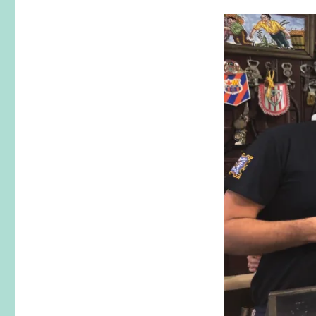
牙
Tapas」
半
日
閒