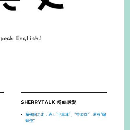
SHERRYTALK 粉絲最愛
植物園走走：遇上"毛茸茸"、"香噴噴"，還有"蝙
蝠俠"