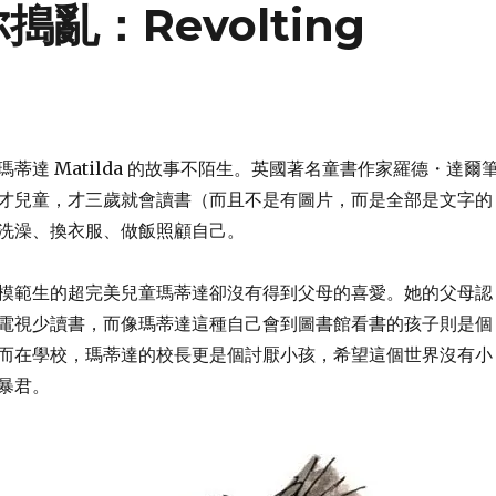
你搗亂：Revolting
蒂達 Matilda 的故事不陌生。英國著名童書作家羅德・達爾
才兒童，才三歲就會讀書（而且不是有圖片，而是全部是文字的
洗澡、換衣服、做飯照顧自己。
模範生的超完美兒童瑪蒂達卻沒有得到父母的喜愛。她的父母認
電視少讀書，而像瑪蒂達這種自己會到圖書館看書的孩子則是個
而在學校，瑪蒂達的校長更是個討厭小孩，希望這個世界沒有小
暴君。