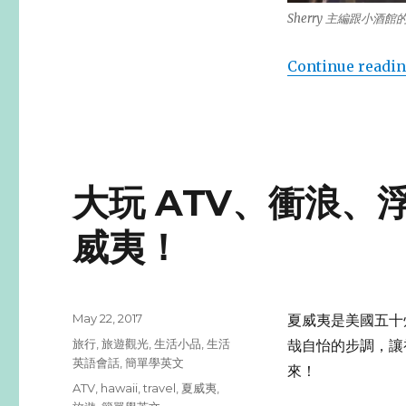
Sherry 主編跟小
Continue readi
大玩 ATV、衝浪、浮淺
威夷！
Posted
May 22, 2017
夏威夷是美國五十
on
Categories
旅行
,
旅遊觀光
,
生活小品
,
生活
哉自怡的步調，讓初
英語會話
,
簡單學英文
來！
Tags
ATV
,
hawaii
,
travel
,
夏威夷
,