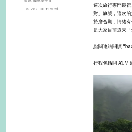
旅遊
,
簡單學英文
這次旅行專門慶祝朋友
Leave a comment
on
對」旗號，這次的
大
玩
於磨合期，情緒有一
ATV、
是大家目前還未「
衝
浪、
浮
點閱連結閱讀 “bache
淺，
來
行程包括開 ATV
趟
超
“Legit”
的
夏
威
夷！