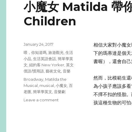
小魔女 Matilda 帶
Children
Posted
January 24, 2017
相信大家對小魔女瑪
on
Categories
喂，你知道嗎
,
旅遊觀光
,
生活
下的瑪蒂達是個天
小品
,
生活英語會話
,
簡單學英
書喔），還會自己
文
,
紐約客 New Yorker
,
英文
俚語/慣用語
,
藝術文化
,
音樂
然而，比模範生還
Tags
Broadway
,
Matilda the
Musical
,
musical
,
小魔女
,
百
為小孩子應該多看
老匯
,
簡單學英文
,
音樂劇
不擇不扣的怪胎。
Leave a comment
on
孩這種生物的可怕
小
魔
女
Matilda
帶