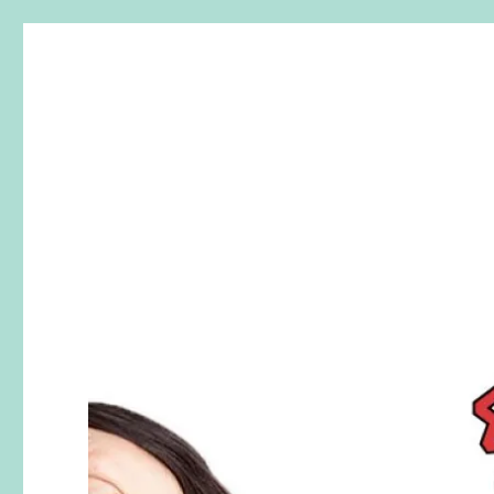
SherryTalk
Live. Laugh. Speak English！樂「話」英文