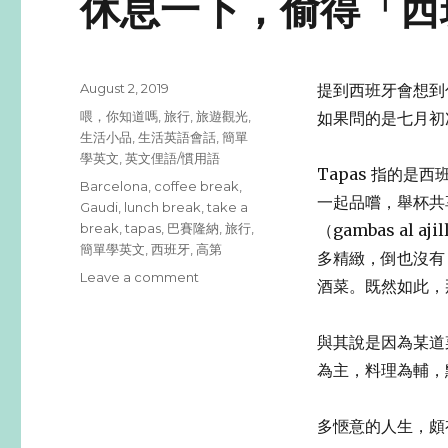
休息一下，偷得「西班
Posted
August 2, 2019
提到西班牙會想到
on
Categories
喂，你知道嗎
,
旅行
,
旅遊觀光
,
如果問的是七月初次
生活小品
,
生活英語會話
,
簡單
學英文
,
英文俚語/慣用語
Tapas 指的
Tags
Barcelona
,
coffee break
,
一起品嚐，舉杯共享
Gaudi
,
lunch break
,
take a
break
,
tapas
,
巴賽隆納
,
旅行
,
（gambas al 
簡單學英文
,
西班牙
,
高第
多精緻，倒也沒有
Leave a comment
on
酒菜。既然如此，那 
休
息
一
與其說是因為某道
下，
為主，料理為輔，
偷
得
「西
多愜意的人生，頗
班