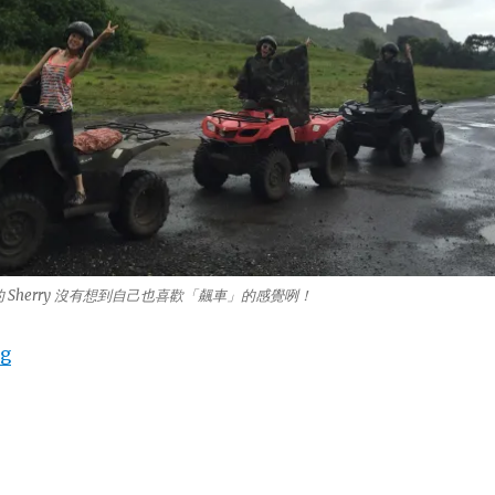
的 Sherry 沒有想到自己也喜歡「飆車」的感覺咧！
ng
“大玩 ATV、衝浪、浮淺，來趟超 “Legit” 的夏威夷！”