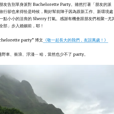
告別單身派對 Bachelorette Party。雖然打著「朋友的派
旅行卻也來得恰是時候，剛好幫前陣子因為跟新工作、新環境處
點小小的沮喪的 Sherry 打氣。感謝有機會跟朋友們相聚–尤
全部」步入婚姻前，耶！
lorette party” 博文
《敬一起長大的我們，友誼萬歲！》
 越野車、衝浪、浮淺⋯ 哈，當然也少不了 party。