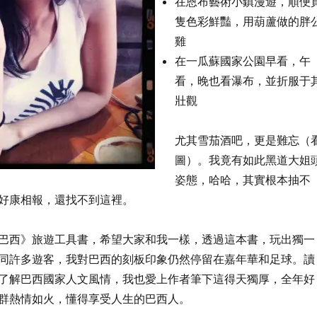
在恩布藝術小鎮漫遊，順便
隻色彩鮮豔，用葫蘆做的胖
雞
在一瓜蘇國家公園早看，午
看，晚也看瀑布，並折服于
壯觀
尤其雪茄酒吧，更是難忘（
圖）。我竟有如此黑道大姐
姿態，哈哈，其實根本抽不
好康相報，還找不到這裡。
巴西》旅遊工具書，希望大家和我一樣，透過這本書，玩出獨一
同許多遊客，我對巴西的刻板印象仍然停留在嘉年華和足球。讀
了解巴西國家人文風情，我也愛上作者筆下這得天獨厚，全年好
群熱情如火，懂得享受人生的巴西人。