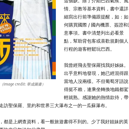
這個缺。除了介紹巴西氣候、風
情、宗教等基本資料，書中還詳
細寫出行前準備跟提醒，如：如
何購買國際 / 國內機票、簽證和
意事項。書中清楚列出必看景
點，幫助背包客或喜歡規劃個人
行程的遊客輕鬆玩巴西。
我曾經飛去聖保羅找我好姊妹。
出乎意料地發現，她已經混得跟
當地人沒兩樣。不但葡萄牙語說
age credit: 華成圖書）
得挺不賴，連乘坐轉換地鐵都駕
輕就熟。感謝她的熱情款待，帶
走訪聖保羅、里約和世界三大瀑布之一的一瓜蘇瀑布。
，都是上網查資料，看一般旅遊書得不到的。少了我好姐妹的英