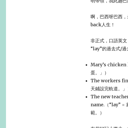
明帶領，我此趟巴
啊，巴西呀巴西，最
back人生！
非正式，口語英文，l
“lay”的過去
Mary’s chicke
蛋。」）
The workers fi
天鋪設完軌道。」
The new teacher 
name.（“la
範。）