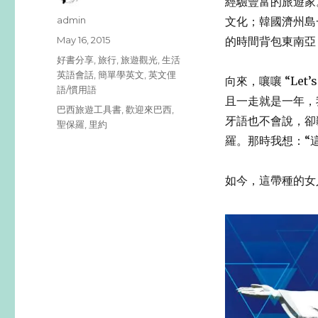
經驗豐富的旅遊家
Author
admin
文化；韓國濟州島
Posted
May 16, 2015
的時間背包東南亞，
on
Categories
好書分享
,
旅行
,
旅遊觀光
,
生活
英語會話
,
簡單學英文
,
英文俚
向來，嚷嚷 “Le
語/慣用語
且一走就是一年，
Tags
巴西旅遊工具書
,
歡迎來巴西
,
牙語也不會說，卻
聖保羅
,
里約
羅。那時我想：“
如今，這帶種的女