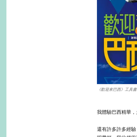
《歡迎來巴西》工具書（im
我體驗巴西精華，
還有許多許多經驗