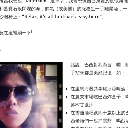
當我想起 “laid-back” 這單字，我會想像自己身處於度假海灘
，和藍寶石般閃爍的海，帥氣（或美麗）的服務生一手雞尾酒，一
“Relax, it’s all laid-back easy here”。
意在這裡躺一下!
。
話說，巴西對我而言… 嗯，
手拈來都是美好記憶，如：
在里約海灘共享罐冰涼啤酒
在農夫市場吃巴西炸盒子，
鮮榨甘蔗汁
在雪茄酒吧跟四十歲以上的
西老頭們一起抽雪茄，喝烈