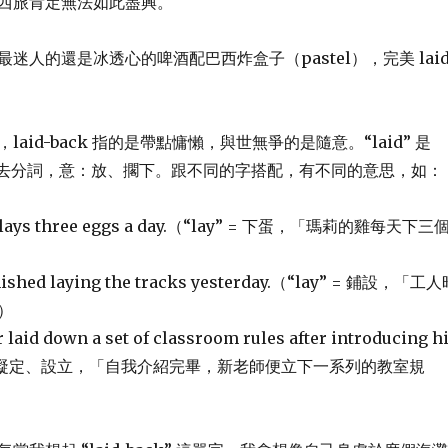
西旅肯定無法如此盡興。
迷人的還是冰透心的啤酒配巴西炸盒子（pastel），完美 laid
aid-back 指的是帶點慵懶，與世無爭的是隨意。“laid” 是
式/過去分詞，意：放、擱下。跟不同的字搭配，有不同的意思，如：
n lays three eggs a day.（“lay” = 下蛋，「瑪莉的雞每天下三
nished laying the tracks yesterday.（“lay” = 鋪設，「工
）
laid down a set of classroom rules after introducing h
y” = 凝定、設立，「自我介紹完畢，新老師便立下一系列的教室規