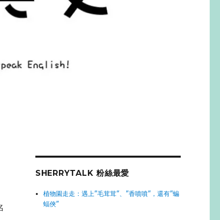
SHERRYTALK 粉絲最愛
植物園走走：遇上"毛茸茸"、"香噴噴"，還有"蝙
蝠俠"
名