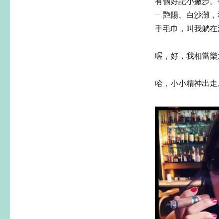
有個好記小撇步。每
– 艷陽、白沙灘
手毛巾，叫我躺在沙灘椅上：
喔，好，我相當樂
哈，小小精神出走