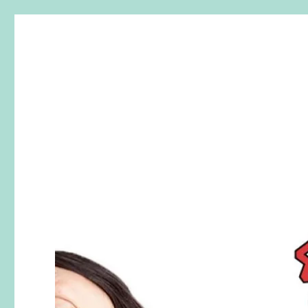
SherryTalk
Live. Laugh. Speak English！樂「話」英文