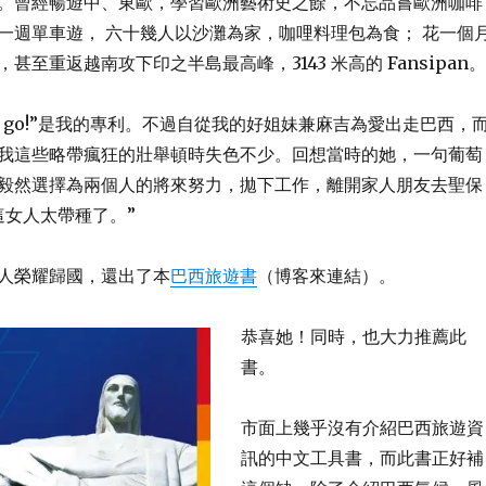
。曾經暢遊中、東歐，學習歐洲藝術史之餘，不忘品嘗歐洲咖啡
一週單車遊， 六十幾人以沙灘為家，咖哩料理包為食； 花一個
甚至重返越南攻下印之半島最高峰，3143 米高的 Fansipan。
t’s go!”是我的專利。不過自從我的好姐妹兼麻吉為愛出走巴西，
我這些略帶瘋狂的壯舉頓時失色不少。回想當時的她，一句葡萄
毅然選擇為兩個人的將來努力，拋下工作，離開家人朋友去聖保
這女人太帶種了。”
人榮耀歸國，還出了本
巴西旅遊書
（博客來連結）。
恭喜她！同時，也大力推薦此
書。
市面上幾乎沒有介紹巴西旅遊資
訊的中文工具書，而此書正好補