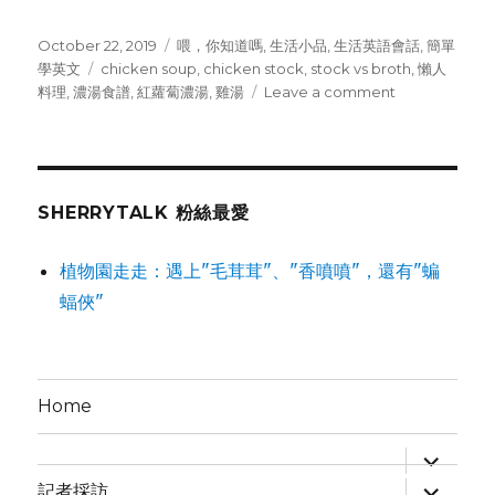
Posted
October 22, 2019
Categories
喂，你知道嗎
,
生活小品
,
生活英語會話
,
簡單
on
學英文
Tags
chicken soup
,
chicken stock
,
stock vs broth
,
懶人
料理
,
濃湯食譜
,
紅蘿蔔濃湯
,
雞湯
Leave a comment
on
雞
湯
華
麗
大
SHERRYTALK 粉絲最愛
變
身，
植物園走走：遇上"毛茸茸"、"香噴噴"，還有"蝙
請
蝠俠"
叫
我
紅
蘿
蔔
Home
濃
湯
expand
child
expand
menu
記者採訪