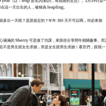
p year（註：leap 是名詞/動詞，有跳躍的意思）。2月29日這
，而在這一天出生的人，被稱為 leapling。
就多出一天呢？是誰規定的？年年 365 天不可以嗎，何必來個
滿滿的 Sherry 可是做了功課，來跟你分享閏年相關趣事。而
且不是男生跟女生求婚，而是女生跟男生求婚！看官們，跟我一