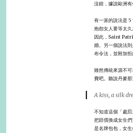
沒錯，據說歐洲有
有一派的說法是 5 世紀
抱怨女人要等太久
因此，Saint Pa
婚。另一個說法則是西元
布令法，並附加拒
雖然傳統來源不可
費吧。聽說丹麥那
A kiss, a si
不知道這個「處罰
把賠償換成女生們
是名牌包包，女生