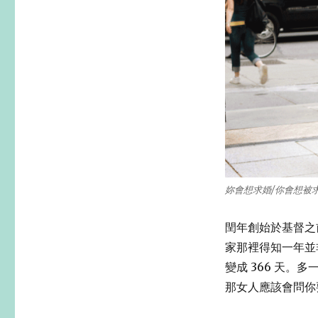
妳會想求婚/你會想被求嗎？（i
閏年創始於基督之前4
家那裡得知一年並非 
變成 366 天
那女人應該會問你