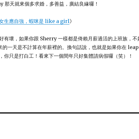
ap day 那天就來個多求婚，多善益，廣結良緣囉！
女生應自強，蝦咪是 like a girl
》
有壞，如果你跟 Sherry 一樣都是倚賴月薪過活的上班族，不
出來的一天是不計算在年薪裡的。換句話說，也就是如果你在 leap
上班，你只是打白工！看來下一個閏年只好集體請病假囉（笑）！