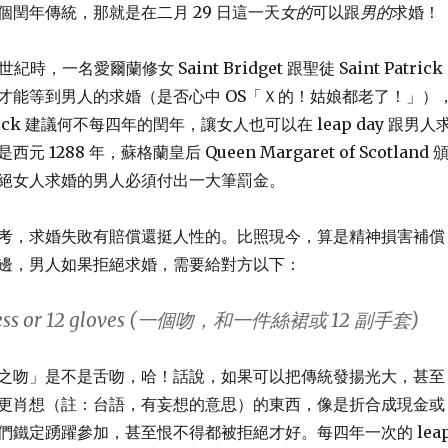
個閏年傳統，那就是在二月 29 日這一天
女的
可以跟
男的
求婚！
時，一名愛爾蘭修女 Saint Bridget 跟聖徒 Saint Patrick
才能等到男人的求婚（是否心中 OS「Ｘ的！姑娘都老了！」）
trick 建議何不每四年的閏年，讓女人也可以在 leap day 跟男人
 1288 年，蘇格蘭皇后 Queen Margaret of Scotland 
絕女人求婚的男人必須付出一大筆罰金。
考，求婚失敗有賠償還挺人性的。比照現今，算是精神損害補償
邊，男人如果拒絕求婚，需要給對方以下：
lk dress or 12 gloves (一個吻，和一件絲裙或 12 副手套)
之吻」是不是舌吻，哈！話說，如果可以把傳統發揚光大，甚至
更肖想（註：台語，有妄想的意思）的東西，像是折合成現金或
們鐵定踴躍參加，甚至恨不得都被拒絕才好。每四年一次的 lea