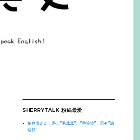
SHERRYTALK 粉絲最愛
植物園走走：遇上"毛茸茸"、"香噴噴"，還有"蝙
蝠俠"