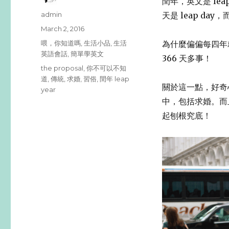
閏年，英文是 lea
Author
admin
天是 leap day
Posted
March 2, 2016
on
Categories
喂，你知道嗎
,
生活小品
,
生活
為什麼偏偏每四年
英語會話
,
簡單學英文
366 天多事！
Tags
the proposal
,
你不可以不知
道
,
傳統
,
求婚
,
習俗
,
閏年 leap
關於這一點，好奇心
year
中，包括求婚。而
起刨根究底！