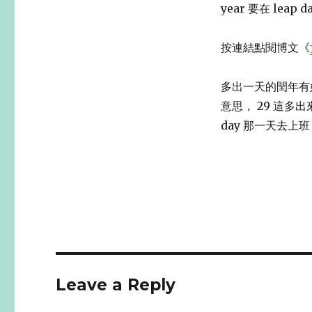
year 要在 le
按連結點閱博文《
多出一天的閏年有好
意思， 29 這多
day 那一天去
Leave a Reply