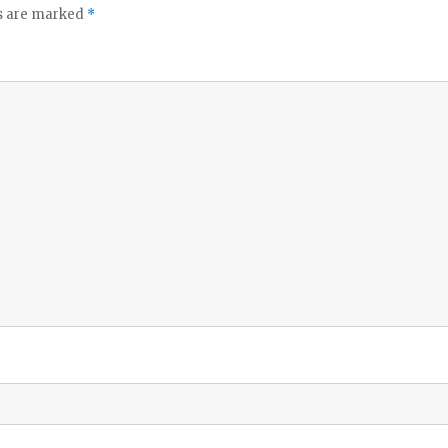
ds are marked
*