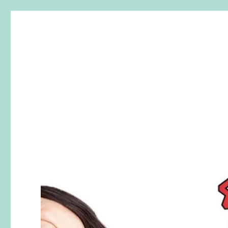
SherryTalk
Live. Laugh. Speak English！樂「話」英文