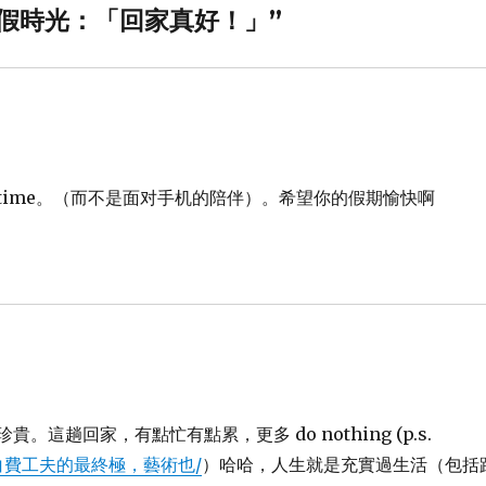
ity 休假時光：「回家真好！」”
y time。（而不是面对手机的陪伴）。希望你的假期愉快啊
貴。這趟回家，有點忙有點累，更多 do nothing (p.s.
要做到白費工夫的最終極，藝術也/
）哈哈，人生就是充實過生活（包括