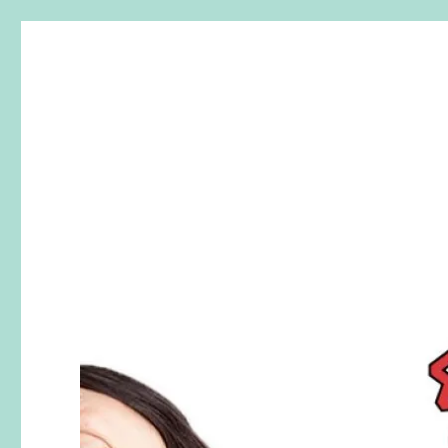
SherryTalk
Live. Laugh. Speak English！樂「話」英文