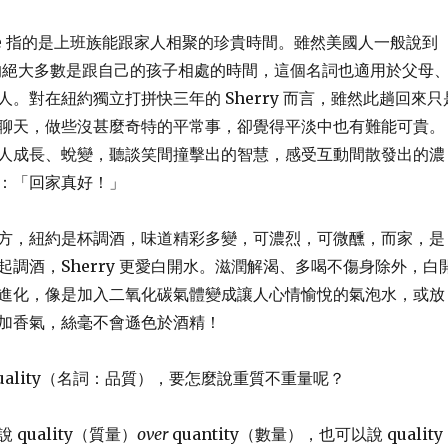
y time 指的是上班族能跟家人相聚的珍貴時間。雖然美國人一般說到
ime 指的絕大多數是跟自己的孩子相處的時間，這個名詞也適用於父母
。對在紐約獨立打拼快三年的 Sherry 而言，雖然此趟回來只
聊天，做些沒甚麼奇特的平常事，卻覺得平淡中也有難能可貴。
人成長、蛻變，聽談笑間撞擊出的智慧，感受互動間散發出的濃
：「回家真好！」
方，紐約是杯調酒，味道精彩多變，可濃烈，可微醺，而家，是
起調酒，Sherry 更愛白開水。滋潤解渴、多喝不傷身除外，白
進化，像是加入二氧化碳氣體變成讓人心情愉悅的氣泡水，或放
加香氣，絲毫不會遜色於酒精！
uality（名詞：品質），要怎麼說重質不重量呢？
quality（質量）
over
quantity（數量），也可以說 quality