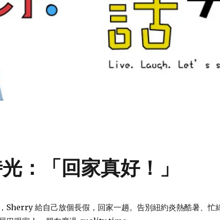
休假時光：「回家真好！」
，Sherry 給自己放個長假，回家一趟。告別紐約炎熱酷暑、忙