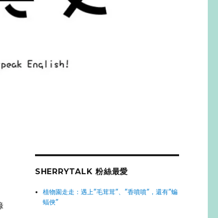
SHERRYTALK 粉絲最愛
植物園走走：遇上"毛茸茸"、"香噴噴"，還有"蝙
蝠俠"
綠