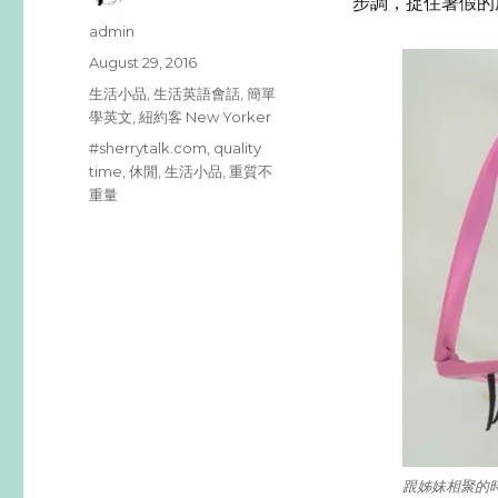
步調，捉住暑假的尾巴
Author
admin
Posted
August 29, 2016
on
Categories
生活小品
,
生活英語會話
,
簡單
學英文
,
紐約客 New Yorker
Tags
#sherrytalk.com
,
quality
time
,
休閒
,
生活小品
,
重質不
重量
跟姊妹相聚的時光，