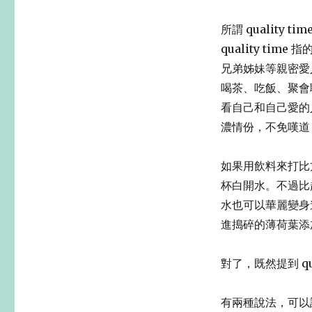
所謂 qualit
quality t
兄弟姊妹等親密愛人
喝茶、吃飯、聚會
看自己和自己愛的
濃情份，不免嘆道
如果用飲料來打比
杯白開水。不過比
水也可以華麗變身
進搗碎的薄荷葉添
對了，既然提到 q
有兩種說法，可以說 