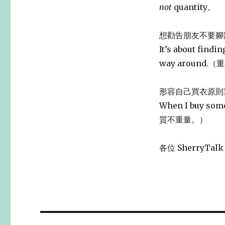
not
quantity。
想勸告朋友不要腳
It’s about findin
way aroun
形容自己買衣原則
When I buy som
質不重量。）
各位 SherryTa