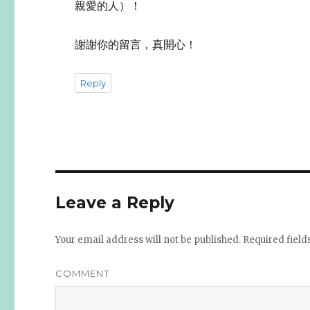
親愛的人）！
謝謝你的留言，真開心！
Reply
Leave a Reply
Your email address will not be published.
Required fiel
COMMENT