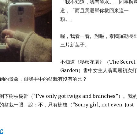
「我不知道，我有澆水。」同事解
道，「而且我還幫你救回來這一
顆。」
喔，我看一看。對啦，泰國羅勒長
三片新葉子。
不知道《秘密花園》（The Secret
Garden）書中女主人翁瑪麗初次打
到的景象，跟我手中的盆栽有沒有的比？
枝樹幹（“I’ve only got twigs and branches”）。我
一眼，說：不，只有樹枝（“Sorry girl, not even. Just
ng
“真的不是我殺的啦，Plant Killer 不是我”