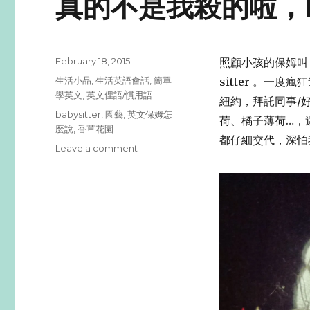
真的不是我殺的啦，Pla
Posted
February 18, 2015
照顧小孩的保姆叫 b
on
Categories
生活小品
,
生活英語會話
,
簡單
sitter 。一度
學英文
,
英文俚語/慣用語
紐約，拜託同事/
Tags
babysitter
,
園藝
,
英文保姆怎
荷、橘子薄荷…，
麼說
,
香草花園
都仔細交代，深怕
Leave a comment
on
真
的
不
是
我
殺
的
啦，
Plant
Killer
不