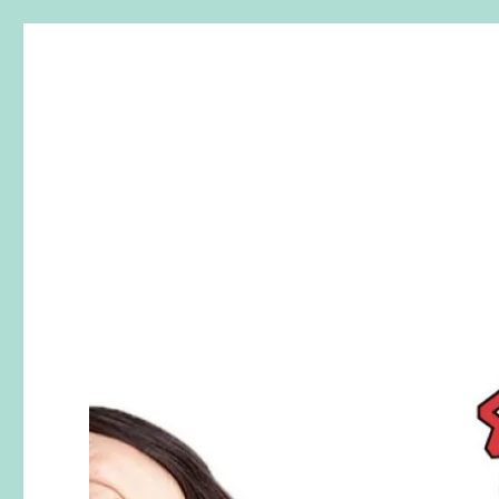
SherryTalk
Live. Laugh. Speak English！樂「話」英文