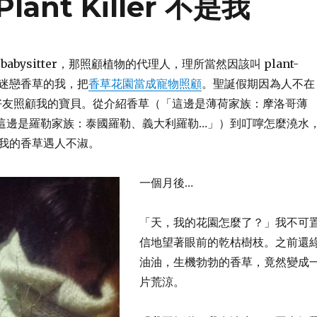
nt Killer 不是我
abysitter，那照顧植物的代理人，理所當然因該叫 plant-
瘋狂迷戀香草的我，把
香草花園當成寵物照顧
。聖誕假期因為人不在
好友照顧我的寶貝。從介紹香草（「這邊是薄荷家族：摩洛哥薄
這邊是羅勒家族：泰國羅勒、義大利羅勒…」）到叮嚀怎麼澆水
我的香草遇人不淑。
一個月後…
「天，我的花園怎麼了？」我不可
信地望著眼前的乾枯樹枝。之前還
油油，生機勃勃的香草，竟然變成
片荒涼。