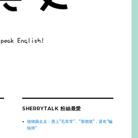
SHERRYTALK 粉絲最愛
植物園走走：遇上"毛茸茸"、"香噴噴"，還有"蝙
蝠俠"