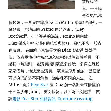
業餘模特
兒。一入場
便讓氣氛沸
騰起來，一會兒跟導演 Keith Miller 擊掌打招呼，一
會兒跟一同演出的 Primo 稱兄道弟，”Hey
Brother!”。少了導演的深沉，Primo 的內斂，
Diaz 帶來年輕人慣有的嘻笑與輕狂，卻也不失一股青
春氣息。 在紐約下東城長大的 Diaz 媽媽和姊姊同
住。他表示他小時候想加入紐約洋基隊當棒球員。不
過初中時聽到一名演員談到演戲多好玩，多像在玩扮
家家酒時，他決定當演員。 演員最吸引他的一點便是
可以扮演許多不同角色，過各種不同的人生。 在
Miller 新片
Five Star
裡 Diaz 演一名對未來懵懂的
十五歲少年 John。 英文採訪，以下為中文翻譯： 閱
讀
電影 Five Star 相關資訊
Continue reading
“採訪新生代