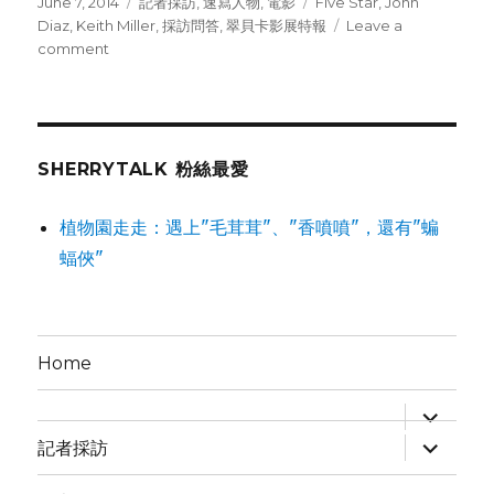
Posted
June 7, 2014
Categories
記者採訪
,
速寫人物
,
電影
Tags
Five Star
,
John
on
Diaz
,
Keith Miller
,
採訪問答
,
翠貝卡影展特報
Leave a
comment
on
採
訪
新
生
代
SHERRYTALK 粉絲最愛
小
帥
植物園走走：遇上"毛茸茸"、"香噴噴"，還有"蝙
哥:
蝠俠"
John
Diaz
Home
expand
child
expand
menu
記者採訪
child
menu