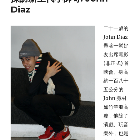
Diaz
二十一歲的
John Diaz
帶著一幫好
友出席電影
(非正式) 首
映會。身高
約一百八十
五公分的
John 身材
如竹竿般高
瘦，他除了
演戲、玩音
樂外，也是