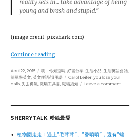
reality sets in… take advantage of being
young and brash and stupid.”
(image credit: pixshark.com)
Continue reading
“搞笑演員有道：要闖趁早，莫待 “lose yo
Posted
April 22, 2015
Categories
喂，你知道嗎
,
好書分享
,
生活小品
,
生活英語會話
,
on
簡單學英文
,
英文俚語/慣用語
Tags
Carol Leifer
,
you lose your
balls
,
失去勇氣
,
職場工具書
,
職場須知
Leave a comment
on
搞
笑
演
員
有
SHERRYTALK 粉絲最愛
道：
要
植物園走走：遇上"毛茸茸"、"香噴噴"，還有"蝙
闖