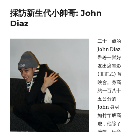
雪
奇
採訪新生代小帥哥: John
緣”
公
Diaz
主
比
一
二十一歲的
比
John Diaz
帶著一幫好
友出席電影
(非正式) 首
映會。身高
約一百八十
五公分的
John 身材
如竹竿般高
瘦，他除了
演戲、玩音