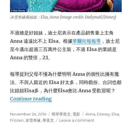
冰雪奇緣兩姐妹：Elsa, Anna (image credit: Dailymail/Disney)
不過雖是好姐妹，迪士尼表示在產品銷售量上主角
Anna 遠遠比不上 Elsa。根據
華爾街報報導
，迪士尼
至今邁出超過三百萬件公主裝，不過 Elsa 的業績是
Anna 的雙倍，2:1。
報導提到父母不懂為什麼明明 Anna 的個性比擁有魔
法、不與人親近的 Elsa 好太多，同時戲份、台詞也都
比姐姐Elsa多，為什麼Elsa會比 Anna 受歡迎呢？
Continue reading
““冰雪奇緣” 公主比一比”
Posted
November 24, 2014
Categories
簡單學英文
,
電影
Tags
Anna
,
Disney
,
Elsa
,
on
Frozen
,
冰雪奇緣
,
學英文
Leave a comment
on
“冰