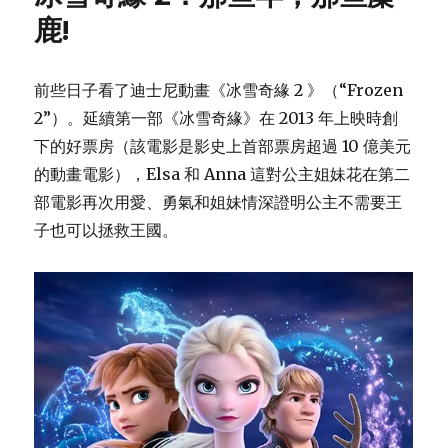
鹿!
前些日子看了迪士尼動畫《冰雪奇緣 2 》（“Frozen
2”）。延續第一部《冰雪奇緣》在 2013 年上映時創
下的好票房（該電影是影史上首部票房超過 10 億美元
的動畫電影），Elsa 和 Anna 這對公主姐妹花在第二
部電影再次用愛、勇氣和姐妹情深證明公主不需要王
子也可以拯救王國。