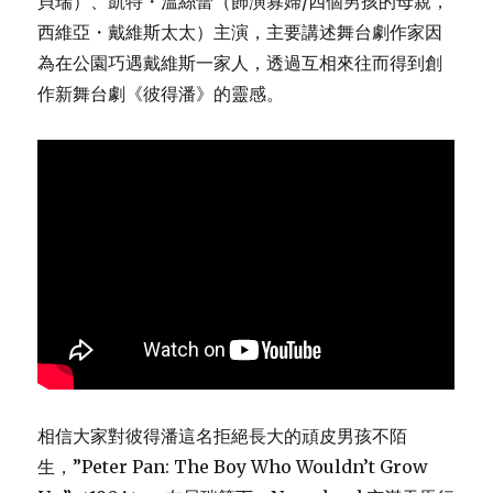
貝瑞）、凱特・溫絲蕾（飾演寡婦/四個男孩的母親，
西維亞・戴維斯太太）主演，主要講述舞台劇作家因
為在公園巧遇戴維斯一家人，透過互相來往而得到創
作新舞台劇《彼得潘》的靈感。
相信大家對彼得潘這名拒絕長大的頑皮男孩不陌
生，”Peter Pan: The Boy Who Wouldn’t Grow