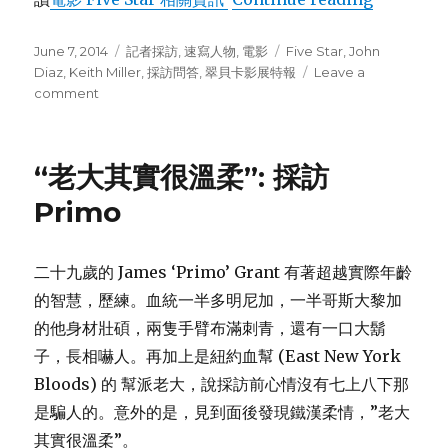
Posted
June 7, 2014
Categories
記者採訪
,
速寫人物
,
電影
Tags
Five Star
,
John
on
Diaz
,
Keith Miller
,
採訪問答
,
翠貝卡影展特報
Leave a
comment
on
採
訪
新
“老大其實很溫柔”: 採訪
生
代
Primo
小
帥
哥:
二十九歲的 James ‘Primo’ Grant 有著超越實際年齡
John
的智慧，歷練。血統一半多明尼加，一半哥斯大黎加
Diaz
的他身材壯碩，兩隻手臂布滿刺青，還有一口大鬍
子，長相嚇人。再加上是紐約血幫 (East New York
Bloods) 的 幫派老大，說採訪前心情沒有七上八下那
是騙人的。意外的是，見到面後發現鐵漢柔情，”老大
其實很溫柔”。