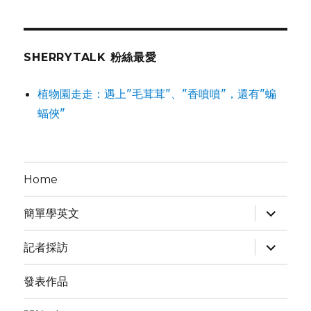
影
展：
導
演
SHERRYTALK 粉絲最愛
Keith
Miller
植物園走走：遇上"毛茸茸"、"香噴噴"，還有"蝙
新
蝠俠"
電
影
主
角
是
Home
幫
派
expand
簡單學英文
老
child
大
menu
expand
記者採訪
child
menu
發表作品