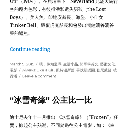
Up”（1904）。在貝瑞筆下，Neverland 充滿天馬行
空的魔力色彩，有彼得潘和遺失男孩（the Lost
Boys）、美人魚、印地安酋長、海盜、小仙女
Tinker Bell、壞蛋虎克船長和會發出鬧鐘滴答滴答
聲的鱷魚。
Continue reading
“重訪彼得潘（飆淚到呼吸困難好片）”
Posted
March 9, 2015
Categories
喂，你知道嗎
,
生活小品
,
簡單學英文
,
藝術文化
,
on
電影
Tags
Always: Like a Girl
,
凱特溫斯蕾
,
尋找新樂園
,
強尼戴普
,
彼
得潘
Leave a comment
on
重
訪
彼
“冰雪奇緣” 公主比一比
得
潘
（飆
迪士尼去年十一月推出 《冰雪奇緣》（”Frozen”）狂
淚
到
賣，掀起公主熱潮。不同於過往公主電影，如：《白