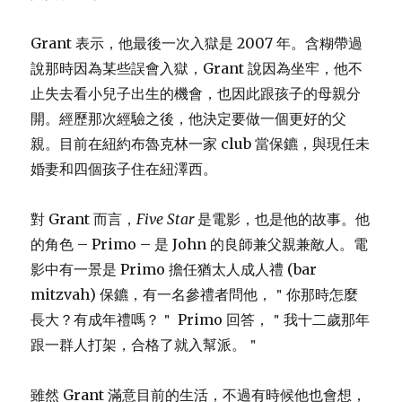
Grant 表示，他最後一次入獄是 2007 年。含糊帶過
說那時因為某些誤會入獄，Grant 說因為坐牢，他不
止失去看小兒子出生的機會，也因此跟孩子的母親分
開。經歷那次經驗之後，他決定要做一個更好的父
親。目前在紐約布魯克林一家 club 當保鑣，與現任未
婚妻和四個孩子住在紐澤西。
對 Grant 而言，
Five Star
是電影，也是他的故事。他
的角色 – Primo – 是 John 的良師兼父親兼敵人。電
影中有一景是 Primo 擔任猶太人成人禮 (bar
mitzvah) 保鑣，有一名參禮者問他，＂你那時怎麼
長大？有成年禮嗎？＂ Primo 回答，＂我十二歲那年
跟一群人打架，合格了就入幫派。＂
雖然 Grant 滿意目前的生活，不過有時候他也會想，