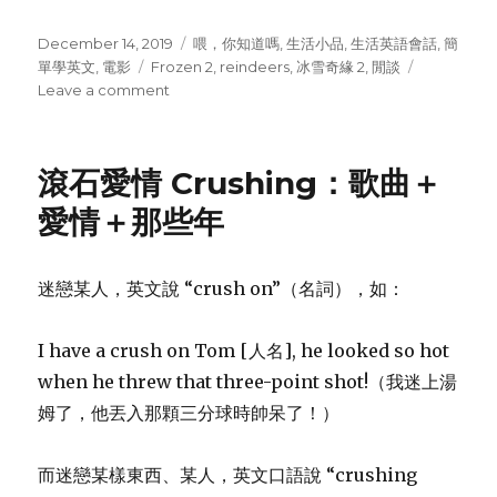
Posted
December 14, 2019
Categories
喂，你知道嗎
,
生活小品
,
生活英語會話
,
簡
on
單學英文
,
電影
Tags
Frozen 2
,
reindeers
,
冰雪奇緣 2
,
閒談
Leave a comment
on
冰
雪
奇
滾石愛情 Crushing：歌曲＋
緣
2：
愛情＋那些年
那
些
年，
迷戀某人，英文說 “crush on”（名詞），如：
那
些
麋
I have a crush on Tom [人名], he looked so hot
鹿!
when he threw that three-point shot!（我迷上湯
姆了，他丟入那顆三分球時帥呆了！）
而迷戀某樣東西、某人，英文口語說 “crushing