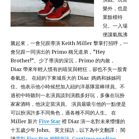
樂外，也是
業餘模特
兒。一入場
便讓氣氛沸
騰起來，一會兒跟導演 Keith Miller 擊掌打招呼，一
會兒跟一同演出的 Primo 稱兄道弟，”Hey
Brother!”。少了導演的深沉，Primo 的內斂，
Diaz 帶來年輕人慣有的嘻笑與輕狂，卻也不失一股青
春氣息。 在紐約下東城長大的 Diaz 媽媽和姊姊同
住。他表示他小時候想加入紐約洋基隊當棒球員。不
過初中時聽到一名演員談到演戲多好玩，多像在玩扮
家家酒時，他決定當演員。 演員最吸引他的一點便是
可以扮演許多不同角色，過各種不同的人生。 在
Miller 新片
Five Star
裡 Diaz 演一名對未來懵懂的
十五歲少年 John。 英文採訪，以下為中文翻譯： 閱
讀
電影 Five Star 相關資訊
Continue reading
“採訪新生代