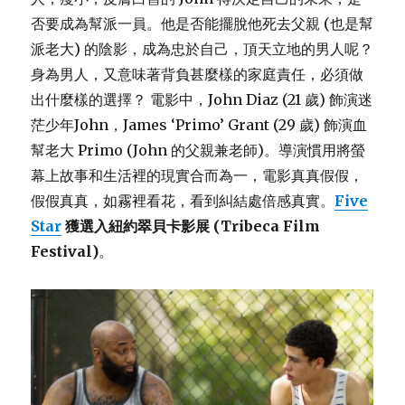
否要成為幫派一員。他是否能擺脫他死去父親 (也是幫
派老大) 的陰影，成為忠於自己，頂天立地的男人呢？
身為男人，又意味著背負甚麼樣的家庭責任，必須做
出什麼樣的選擇？ 電影中，John Diaz (21 歲) 飾演迷
茫少年John，James ‘Primo’ Grant (29 歲) 飾演血
幫老大 Primo (John 的父親兼老師)。導演慣用將螢
幕上故事和生活裡的現實合而為一，電影真真假假，
假假真真，如霧裡看花，看到糾結處倍感真實。
Five
Star
獲選入紐約翠貝卡影展 (Tribeca Film
Festival)
。