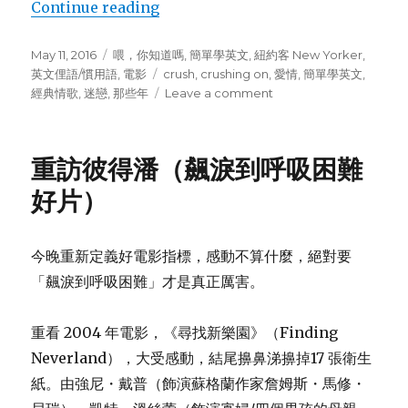
Continue reading
“滾石愛情 Crushing：歌曲＋愛情＋
Posted
May 11, 2016
Categories
喂，你知道嗎
,
簡單學英文
,
紐約客 New Yorker
,
on
英文俚語/慣用語
,
電影
Tags
crush
,
crushing on
,
愛情
,
簡單學英文
,
經典情歌
,
迷戀
,
那些年
Leave a comment
on
滾
石
愛
重訪彼得潘（飆淚到呼吸困難
情
Crushing：
好片）
歌
曲
＋
今晚重新定義好電影指標，感動不算什麼，絕對要
愛
「飆淚到呼吸困難」才是真正厲害。
情
＋
那
重看 2004 年電影，《尋找新樂園》（Finding
些
Neverland），大受感動，結尾擤鼻涕擤掉17 張衛生
年
紙。由強尼・戴普（飾演蘇格蘭作家詹姆斯・馬修・