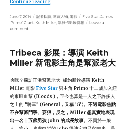
Continue reading
““老大其實很溫柔”: 採訪Primo”
Posted
June 7, 2014
Categories
記者採訪
,
速寫人物
,
電影
Tags
Five Star
,
James
on
'Primo' Grant
,
Keith Miller
,
翠貝卡影展特報
Leave a
comment
on
“老
大
其
Tribeca 影展：導演 Keith
實
很
Miller 新電影主角是幫派老大
溫
柔”:
採
啥咪？採訪正港幫派老大! 紐約新銳導演 Keith
訪
Miller 電影
Five Star
男主角 Primo 十二歲加入紐
Primo
約東區血幫 (Bloods )，至今也算是一人之下許多人
之上的 “將軍” (General，又稱 ‘G’)。
不過電影焦點
不在幫派鬥爭、耍狠，反之，Miller 想真實地表現
出一名十五歲男孩 John 的成長故事
。不同於一般
人，瘦小，皮膚白皙的 John 得決定自己的未來，是