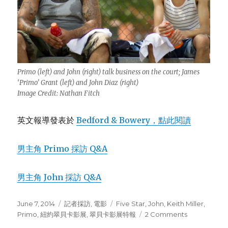
Primo (left) and John (right) talk business on the court; James
‘Primo’ Grant (left) and John Diaz (right)
Image Credit: Nathan Fitch
英文報導發表於
Bedford & Bowery，點此閱讀
男主角 Primo 採訪 Q&A
男主角 John 採訪 Q&A
Posted
June 7, 2014
Categories
記者採訪
,
電影
Tags
Five Star
,
John
,
Keith Miller
,
on
Primo
,
紐約翠貝卡影展
,
翠貝卡影展特報
2 Comments
on
Tribeca