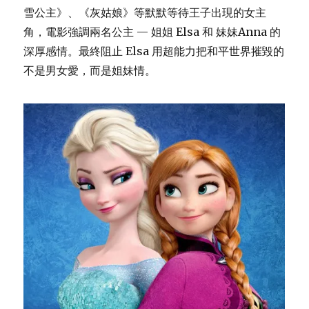
呼
雪公主》、《灰姑娘》等默默等待王子出現的女主
吸
角，電影強調兩名公主 — 姐姐 Elsa 和 妹妹Anna 的
困
難
深厚感情。最終阻止 Elsa 用超能力把和平世界摧毀的
好
不是男女愛，而是姐妹情。
片）