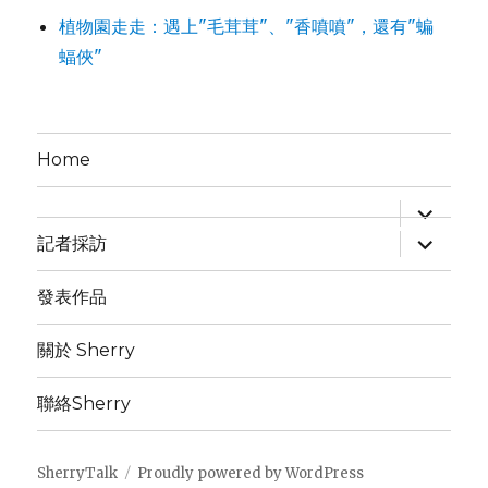
植物園走走：遇上"毛茸茸"、"香噴噴"，還有"蝙
蝠俠"
Home
expand
child
expand
menu
記者採訪
child
menu
發表作品
關於 Sherry
聯絡Sherry
SherryTalk
Proudly powered by WordPress