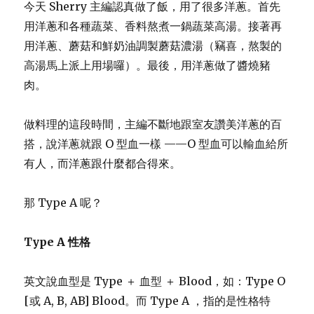
今天 Sherry 主編認真做了飯，用了很多洋蔥。首先
用洋蔥和各種蔬菜、香料熬煮一鍋蔬菜高湯。接著再
用洋蔥、蘑菇和鮮奶油調製蘑菇濃湯（竊喜，熬製的
高湯馬上派上用場囉）。最後，用洋蔥做了醬燒豬
肉。
做料理的這段時間，主編不斷地跟室友讚美洋蔥的百
搭，說洋蔥就跟 O 型血一樣 ——O 型血可以輸血給所
有人，而洋蔥跟什麼都合得來。
那 Type A 呢？
Type A 性格
英文說血型是 Type ＋ 血型 ＋ Blood，如：Type O
[或 A, B, AB] Blood。而 Type A ，指的是性格特