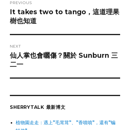
PREVIOUS
navigation
It takes two to tango，這道理果
Previous
樹也知道
post:
NEXT
仙人掌也會曬傷？關於 Sunburn 三
Next
二一
post:
SHERRYTALK 最新博文
植物園走走：遇上”毛茸茸”、”香噴噴”，還有”蝙