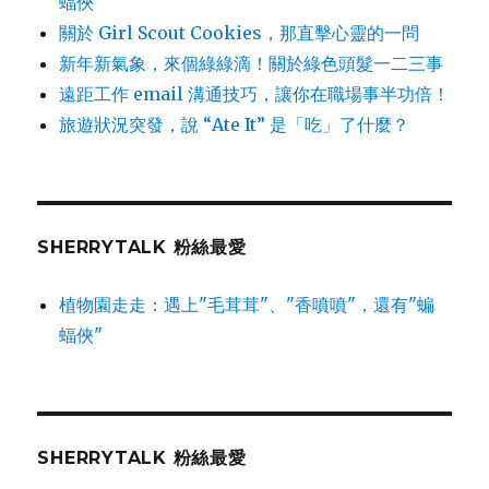
蝠俠”
關於 Girl Scout Cookies，那直擊心靈的一問
新年新氣象，來個綠綠滴！關於綠色頭髮一二三事
遠距工作 email 溝通技巧，讓你在職場事半功倍！
旅遊狀況突發，說 “Ate It” 是「吃」了什麼？
SHERRYTALK 粉絲最愛
植物園走走：遇上"毛茸茸"、"香噴噴"，還有"蝙
蝠俠"
SHERRYTALK 粉絲最愛