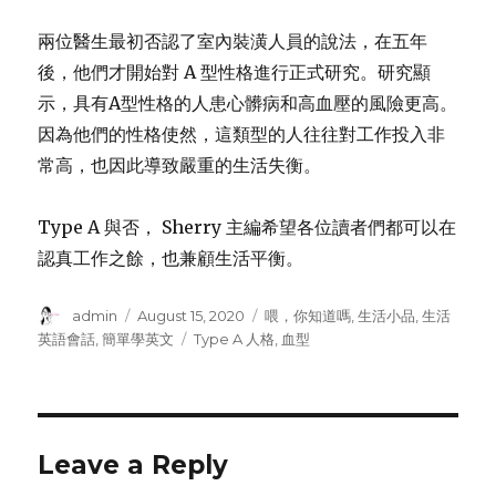
兩位醫生最初否認了室內裝潢人員的說法，在五年
後，他們才開始對 A 型性格進行正式研究。研究顯
示，具有A型性格的人患心髒病和高血壓的風險更高。
因為他們的性格使然，這類型的人往往對工作投入非
常高，也因此導致嚴重的生活失衡。
Type A 與否， Sherry 主編希望各位讀者們都可以在
認真工作之餘，也兼顧生活平衡。
Author
admin
Posted
August 15, 2020
Categories
喂，你知道嗎
,
生活小品
,
生活
on
英語會話
,
簡單學英文
Tags
Type A 人格
,
血型
Leave a Reply