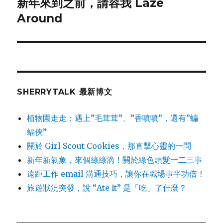
新年來到之前，請容我 Laze
Next
Around
post:
SHERRYTALK 最新博文
植物園走走：遇上”毛茸茸”、”香噴噴”，還有”蝙
蝠俠”
關於 Girl Scout Cookies，那直擊心靈的一問
新年新氣象，來個綠綠滴！關於綠色頭髮一二三事
遠距工作 email 溝通技巧，讓你在職場事半功倍！
旅遊狀況突發，說 “Ate It” 是「吃」了什麼？