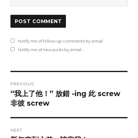
Notify me of follow-up comments by email.
Notify me of new posts by email.
Post
PREVIOUS
navigation
“我上了他！” 放錯 -ing 此 screw
Previous
非彼 screw
post:
NEXT