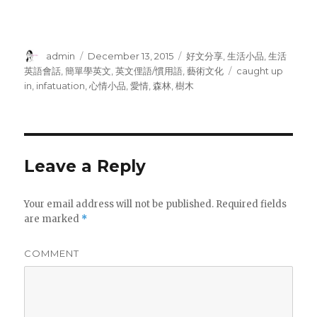
Author
admin
Posted
December 13, 2015
Categories
好文分享
,
生活小品
,
生活
on
英語會話
,
簡單學英文
,
英文俚語/慣用語
,
藝術文化
Tags
caught up
in
,
infatuation
,
心情小品
,
愛情
,
森林
,
樹木
Leave a Reply
Your email address will not be published.
Required fields
are marked
*
COMMENT