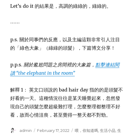
Let’s do it 的結果是，高調的綠綠的，綠綠的。
⋯⋯
p.s. 關於同事們的反應，以及主編這顆非常引人注目
的「綠色大象」（綠綠的頭髮），下篇博文分享！
p.p.s.
關於尷尬問題之房間裡的大象篇，
點擊連結閱
讀 “the elephant in the room”
解釋 1： 英文口頭說的 bad hair day 指的的是頭髮不
好看的一天。這種情況往往是某天睡覺起來，忽然發
現自己的頭髮怎麼超級難打理，怎麼整理都整理不好
看，故而心情沮喪，甚至覺得一整天都不對勁。
Author
admin
Posted
February 17, 2022
Categories
喂，你知道嗎
,
生活小品
,
生