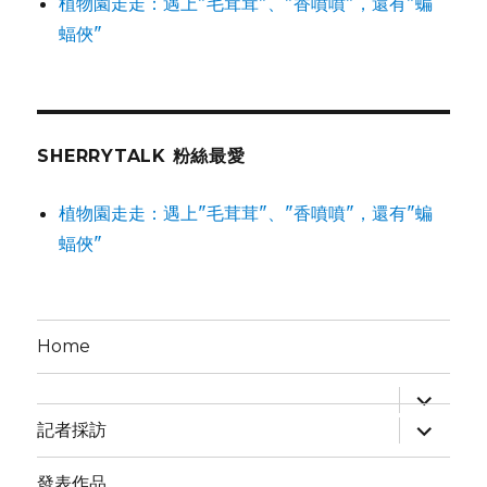
植物園走走：遇上"毛茸茸"、"香噴噴"，還有"蝙
蝠俠"
SHERRYTALK 粉絲最愛
植物園走走：遇上"毛茸茸"、"香噴噴"，還有"蝙
蝠俠"
Home
expand
child
expand
menu
記者採訪
child
menu
發表作品