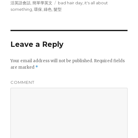
on
活英語會話
,
簡單學英文
Tags
bad hair day
,
it's all about
something
,
環保
,
綠色
,
髮型
Leave a Reply
Your email address will not be published.
Required fields
are marked
*
COMMENT