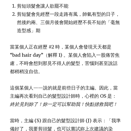
剪短頭髮會讓人欲罷不能
剪短髮會先經歷一段走路有風，帥氣有型的日子，
然後約兩、三個月後會開始經歷不長不短的「毫無
造型感」期
當某個人正在經歷 #2 時，某個人會發現天天都是
“bad hair day”（解釋 1) 。某個人會陷入一股痛苦焦
慮，不時會想到那見不得人的髮型，苦惱到甚至說話
都稍稍沒自信。
這個某個人——說的就是前些日子的主編。因此，當
主編再次看到自己的髮型設計師時，心裡的 OS 是：
終於見到妳了！妳一定可以幫助我！快點拯救我吧！
當時，主編 (S) 跟自己的髮型設計師 (J) 表示：「我準
備好了，我要剪頭髮，也可以嘗試妳上次建議的染