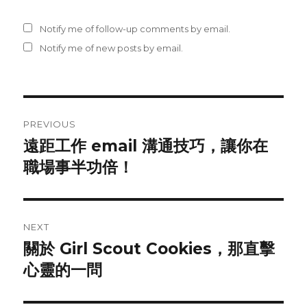
Notify me of follow-up comments by email.
Notify me of new posts by email.
Post
PREVIOUS
navigation
遠距工作 email 溝通技巧，讓你在
Previous
職場事半功倍！
post:
NEXT
關於 Girl Scout Cookies，那直擊
Next
心靈的一問
post: