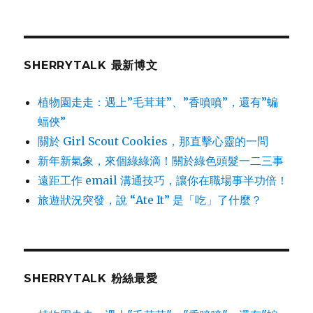
SHERRYTALK 最新博文
植物園走走：遇上”毛茸茸”、”香噴噴”，還有”蝙
蝠俠”
關於 Girl Scout Cookies，那直擊心靈的一問
新年新氣象，來個綠綠滴！關於綠色頭髮一二三事
遠距工作 email 溝通技巧，讓你在職場事半功倍！
旅遊狀況突發，說 “Ate It” 是「吃」了什麼？
SHERRYTALK 粉絲最愛