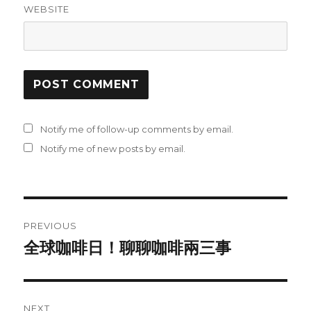
WEBSITE
Notify me of follow-up comments by email.
Notify me of new posts by email.
Post
PREVIOUS
navigation
全球咖啡日！聊聊咖啡兩三事
Previous
post:
NEXT