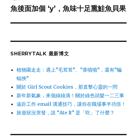
魚後面加個 ‘y’，魚味十足熏鮭魚貝果
Next
post:
SHERRYTALK 最新博文
植物園走走：遇上”毛茸茸”、”香噴噴”，還有”蝙
蝠俠”
關於 Girl Scout Cookies，那直擊心靈的一問
新年新氣象，來個綠綠滴！關於綠色頭髮一二三事
遠距工作 email 溝通技巧，讓你在職場事半功倍！
旅遊狀況突發，說 “Ate It” 是「吃」了什麼？