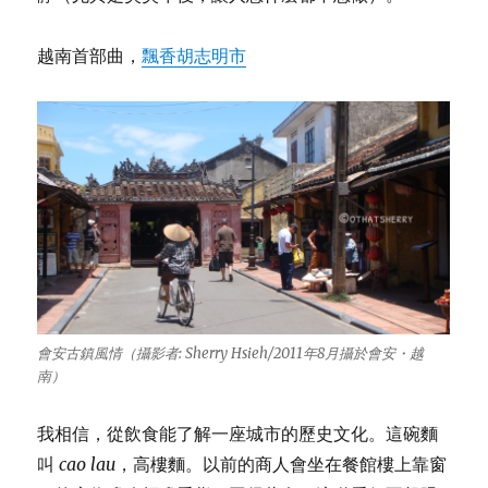
越南首部曲，
飄香胡志明市
會安古鎮風情（攝影者: Sherry Hsieh/2011年8月攝於會安・越
南）
我相信，從飲食能了解一座城市的歷史文化。這碗麵
叫
cao lau
，高樓麵。以前的商人會坐在餐館樓上靠窗