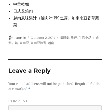
中華乾麵
日式叉燒肉
越南風味湯汁（滷肉汁 PK 魚露）加東南亞香草蔬
菜
Author
admin
Posted
October 2, 2014
Categories
攝影集
,
旅行
,
生活小品
Tags
會
on
安古鎮
,
東南亞
,
東南亞旅遊
,
越南
Leave a Reply
Your email address will not be published.
Required fields
are marked
*
COMMENT