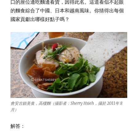
口的座位邊吃麵邊看貨，因得此名。這道看似不起眼
的麵食綜合了中國、日本和越南風味。你猜得出每個
國家貢獻出哪樣好點子嗎？
會安古鎮美食，高樓麵（攝影者：Sherry Hsieh，攝於 2011年 8
月）
解答：