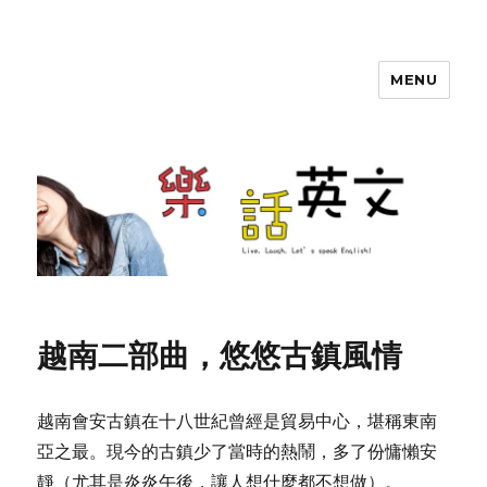
MENU
SherryTalk
越南二部曲，悠悠古鎮風情
越南會安古鎮在十八世紀曾經是貿易中心，堪稱東南
亞之最。現今的古鎮少了當時的熱鬧，多了份慵懶安
靜（尤其是炎炎午後，讓人想什麼都不想做）。