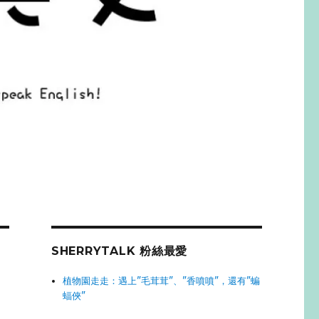
SHERRYTALK 粉絲最愛
植物園走走：遇上"毛茸茸"、"香噴噴"，還有"蝙
蝠俠"