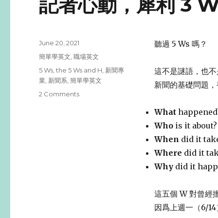
記者心動，犀利 3 
Posted
June 20, 2021
聽過 5 Ws 嗎？
on
Categories
簡單學英文
,
職場英文
Tags
5 Ws
,
the 5 Ws and H
,
新聞專
這不是謎語，也不
業
,
新聞系
,
簡單學英文
新聞的基礎問題，
2 Comments
on
記
What
happe
者
心
Who
is it a
動，
When
did it
犀
Where
did it
利
3
Why
did it 
W
金
這五個 W 對曾經
句
快
因爲上週一（6/1
記