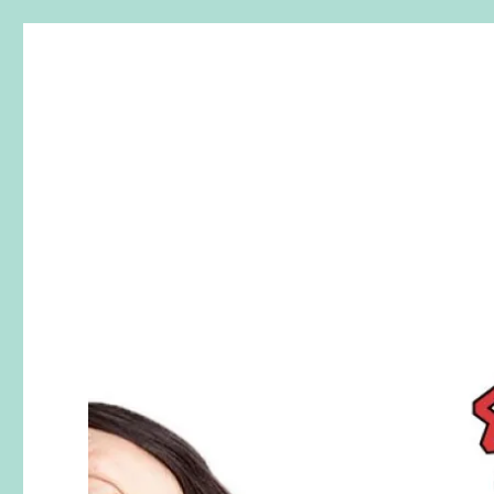
SherryTalk
Live. Laugh. Speak English！樂「話」英文