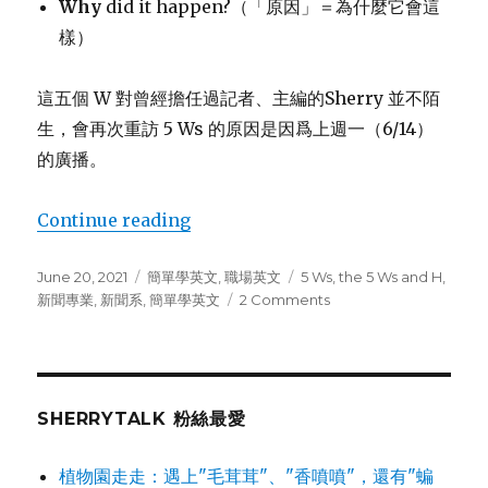
Why
did it happen?（「原因」＝為什麼它會這
樣）
這五個 W 對曾經擔任過記者、主編的Sherry 並不陌
生，會再次重訪 5 Ws 的原因是因爲上週一（6/14）
的廣播。
Continue reading
“記者心動，犀利 3 W 金句快記起來”
Posted
June 20, 2021
Categories
簡單學英文
,
職場英文
Tags
5 Ws
,
the 5 Ws and H
,
on
新聞專業
,
新聞系
,
簡單學英文
2 Comments
on
記
者
心
動，
犀
SHERRYTALK 粉絲最愛
利
3
植物園走走：遇上"毛茸茸"、"香噴噴"，還有"蝙
W