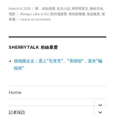
Posted
March 9, 2015
Categories
喂，你知道嗎
,
生活小品
,
簡單學英文
,
藝術文化
,
on
電影
Tags
Always: Like a Girl
,
凱特溫斯蕾
,
尋找新樂園
,
強尼戴普
,
彼
得潘
Leave a comment
on
重
訪
彼
得
潘
SHERRYTALK 粉絲最愛
（飆
淚
植物園走走：遇上"毛茸茸"、"香噴噴"，還有"蝙
到
蝠俠"
呼
吸
困
難
好
Home
片）
expand
child
expand
menu
記者採訪