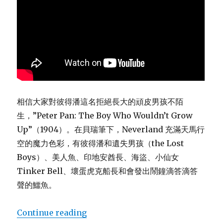
相信大家對彼得潘這名拒絕長大的頑皮男孩不陌
生，”Peter Pan: The Boy Who Wouldn’t Grow
Up”（1904）。在貝瑞筆下，Neverland 充滿天馬行
空的魔力色彩，有彼得潘和遺失男孩（the Lost
Boys）、美人魚、印地安酋長、海盜、小仙女
Tinker Bell、壞蛋虎克船長和會發出鬧鐘滴答滴答
聲的鱷魚。
Continue reading
“重訪彼得潘（飆淚到呼吸困難好片）”