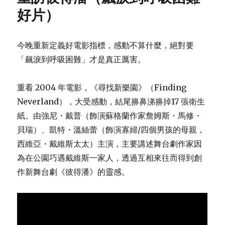
好片）
今晚重新定義好電影指標，感動不算什麼，絕對要
「飆淚到呼吸困難」才是真正厲害。
重看 2004 年電影，《尋找新樂園》（Finding
Neverland），大受感動，結尾擤鼻涕擤掉17 張衛生
紙。由強尼・戴普（飾演蘇格蘭作家詹姆斯・馬修・
貝瑞）、凱特・溫絲蕾（飾演寡婦/四個男孩的母親，
西維亞・戴維斯太太）主演，主要講述舞台劇作家因
為在公園巧遇戴維斯一家人，透過互相來往而得到創
作新舞台劇《彼得潘》的靈感。